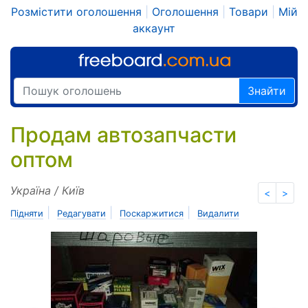
Розмістити оголошення
|
Оголошення
|
Товари
|
Мій
аккаунт
Знайти
Продам автозапчасти
оптом
Україна / Київ
<
>
|
|
|
Підняти
Редагувати
Поскаржитися
Видалити