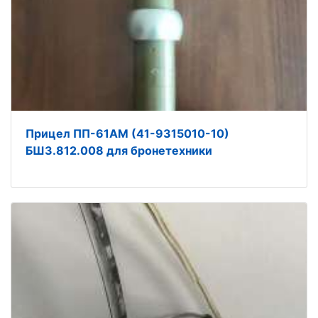
Прицел ПП-61АМ (41-9315010-10)
БШ3.812.008 для бронетехники