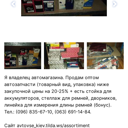
Назад
Впе
Я владелец автомагазина. Продам оптом
автозапчасти (товарный вид, упаковка) ниже
закупочной цены на 20-25% + есть стойка для
аккумуляторов, стеллаж для ремней, дворников,
линейка для измерения длины ремней (бонус).
Тел.: (096) 835-67-10, (063) 691-14-84.
Cайт avtovse_kiev.tilda.ws/assortiment