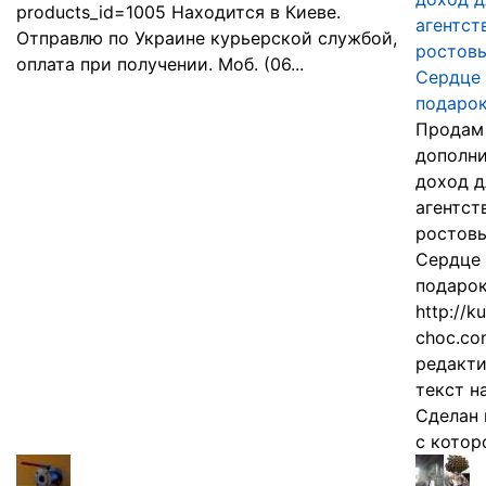
products_id=1005 Находится в Киеве.
агентст
Отправлю по Украине курьерской службой,
ростовы
оплата при получении. Моб. (06...
Сердце 
подарок)
Продам 
дополн
доход д
агентст
ростовы
Сердце 
подарок
http://k
choc.co
редакти
текст н
Сделан 
с которо