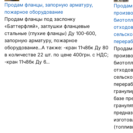
Продам фланцы, запорную арматуру,
Продам
пожарное оборудование
произв
Продам фланцы под заслонку
биотопл
«Баттерфляй», заглушки фланцевые
отходо
стальные (глухие фланцы) Ду 100-600,
сельско
запорную арматуру, пожарное
перераб
оборудование...А также: -кран 11ч8бк Ду 80
Продам
в количестве 22 шт. по цене 400грн. с НДС;
произв
-кран 11ч8бк Ду 6...
биотопл
отходо
сельско
перераб
гранули
базе пр
грануля
предназ
изготов
(топлив