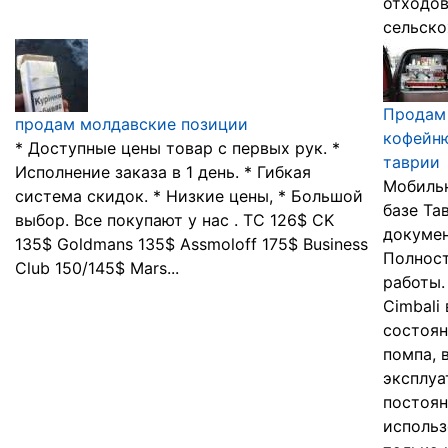
отходо
сельско
Продам
продам молдавские позиции
кофейню
* Доступные цены товар с первых рук. *
таврии
Исполнение заказа в 1 день. * Гибкая
Мобильн
система скидок. * Низкие цены, * Большой
базе Та
выбор. Все покупают у нас . TC 126$ CK
докумен
135$ Goldmans 135$ Assmoloff 175$ Business
Полност
Club 150/145$ Mars...
работы
Cimbali
состоян
помпа, 
эксплуа
постоян
использ