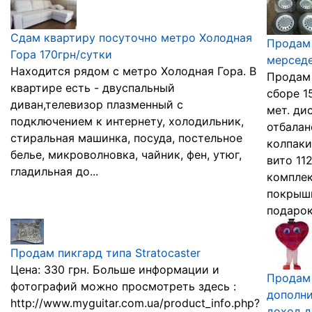
Сдам квартиру посуточно метро Холодная
Продам 
Гора 170грн/сутки
мерседе
Находится рядом с метро Холодная Гора. В
Продам 
квартире есть - двуспальный
сборе 1
диван,телевизор плазменный с
мет. ди
подключением к интернету, холодильник,
отбалан
стиральная машинка, посуда, постельное
колпаки
белье, микроволновка, чайник, фен, утюг,
вито 112
гладильная до...
комплек
покрышк
подаро
Продам пикгард типа Stratocaster
Цена: 330 грн. Больше информации и
Продам 
фотографий можно просмотреть здесь :
дополн
http://www.myguitar.com.ua/product_info.php?
доход д