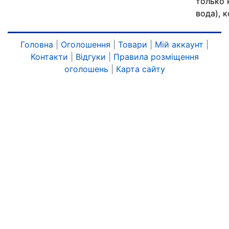
только 
вода), к
Головна
|
Оголошення
|
Товари
|
Мій аккаунт
|
Контакти
|
Відгуки
|
Правила розміщення
оголошень
|
Карта сайту