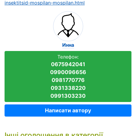
insektitsid-mospilan-mospilan.html
Инна
Телефон:
0675942041
0990096656
0981770776
0931338220
0991303230
Написати автору
Інші оголошення в категорії