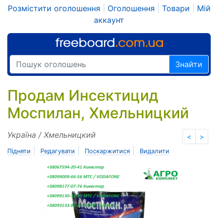
Розмістити оголошення
|
Оголошення
|
Товари
|
Мій
аккаунт
Знайти
Продам Инсектицид
Моспилан, Хмельницкий
Україна / Хмельницкий
<
>
|
|
|
Підняти
Редагувати
Поскаржитися
Видалити