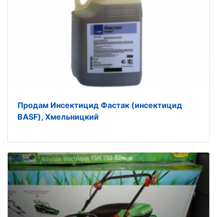
Продам Инсектицид Фастак (инсектицид
BASF), Хмельницкий