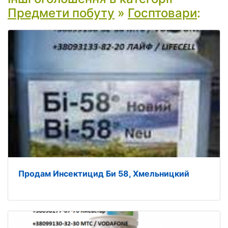
Предмети побуту
»
Госптовари
:
Продам Инсектицид Би 58, Хмельницкий