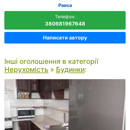
Раиса
Телефон:
380681967648
Написати автору
Інші оголошення в категорії
Нерухомість
»
Будинки
: