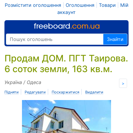
Розмістити оголошення
|
Оголошення
|
Товари
|
Мій
аккаунт
Знайти
Продам ДОМ. ПГТ Таирова.
6 соток земли, 163 кв.м.
Україна / Одеса
>
|
|
|
Підняти
Редагувати
Поскаржитися
Видалити