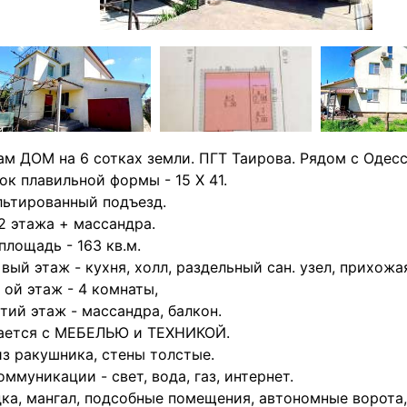
м ДОМ на 6 сотках земли. ПГТ Таирова. Рядом с Одесс
ок плавильной формы - 15 Х 41.
ьтированный подъезд.
2 этажа + массандра.
площадь - 163 кв.м.
- вый этаж - кухня, холл, раздельный сан. узел, прихожа
- ой этаж - 4 комнаты,
-тий этаж - массандра, балкон.
ается с МЕБЕЛЬЮ и ТЕХНИКОЙ.
з ракушника, стены толстые.
оммуникации - свет, вода, газ, интернет.
ка, мангал, подсобные помещения, автономные ворота,