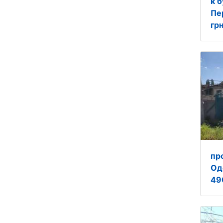
к 
Пе
грн
пр
Од
49