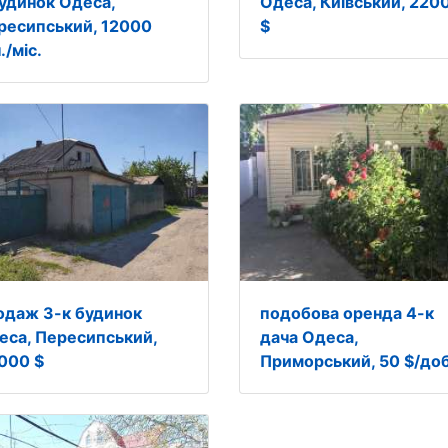
будинок Одеса,
Одеса, Київський, 220
ресипський, 12000
$
./міс.
одаж 3-к будинок
подобова оренда 4-к
еса, Пересипський,
дача Одеса,
000 $
Приморський, 50 $/до