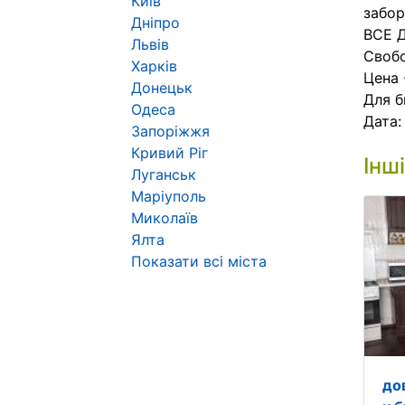
Київ
забор
Дніпро
ВСЕ 
Львів
Своб
Харків
Цена 
Донецьк
Для б
Одеса
Дата
Запоріжжя
Кривий Ріг
Інш
Луганськ
Маріуполь
Миколаїв
Ялта
Показати всі міста
до