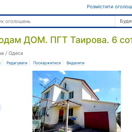
Розмістити оголо
Буди
одам ДОМ. ПГТ Таирова. 6 сот
на / Одеса
|
|
|
и
Редагувати
Поскаржитися
Видалити
азад