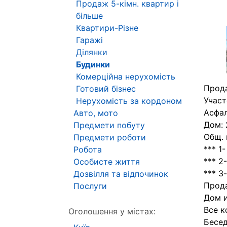
Продаж 5-кімн. квартир і
більше
Квартири-Різне
Гаражі
Ділянки
Будинки
Комерційна нерухомість
Прода
Готовий бізнес
Участ
Нерухомість за кордоном
Асфал
Авто, мото
Дом: 
Предмети побуту
Общ. 
Предмети роботи
*** 1
Робота
*** 2
Особисте життя
*** 3
Дозвілля та відпочинок
Прод
Послуги
Дом и
Все к
Оголошення у містах:
Бесед