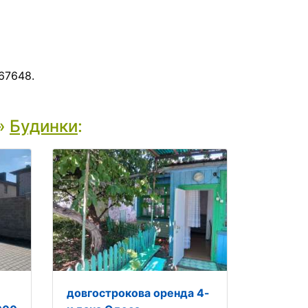
67648.
»
Будинки
:
довгострокова оренда 4-