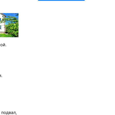
ой.
я.
 подвал,