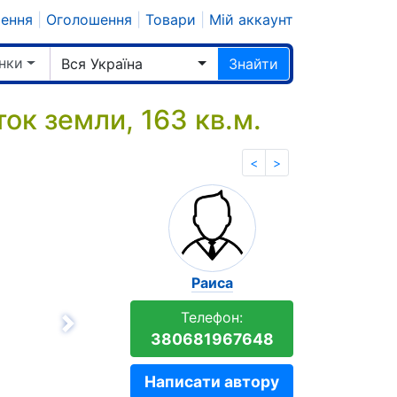
шення
|
Оголошення
|
Товари
|
Мій аккаунт
нки
Вся Україна
Знайти
ок земли, 163 кв.м.
<
>
Раиса
Телефон:
Вперёд
380681967648
Написати автору