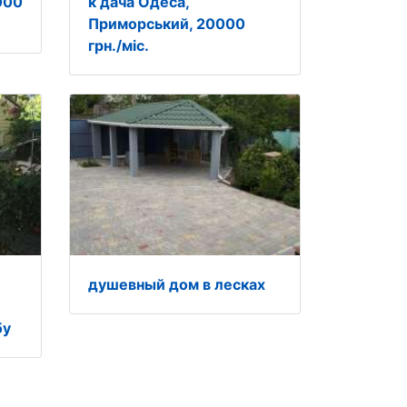
000
к дача Одеса,
Приморський, 20000
грн./міс.
душевный дом в лесках
бу