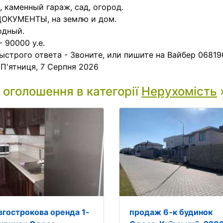
, каменный гараж, сад, огород.
ДОКУМЕНТЫ, на землю и дом.
одный.
- 90000 у.е.
ыстрого ответа - Звоните, или пишите на Вайбер 06819
:
П'ятниця, 7 Серпня 2026
і оголошення в категорії
Нерухомість
вгострокова оренда 1-
продаж 6-к будинок