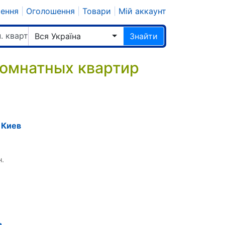
шення
|
Оголошення
|
Товари
|
Мій аккаунт
. квартир
Вся Україна
Знайти
омнатных квартир
 Киев
н.
,