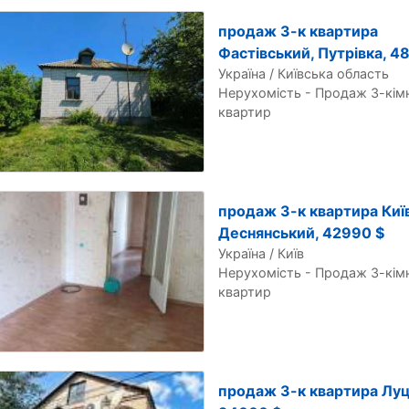
продаж 3-к квартира
Фастівський, Путрівка, 4
Україна / Київська область
Нерухомість - Продаж 3-кім
квартир
продаж 3-к квартира Київ
Деснянський, 42990 $
Україна / Київ
Нерухомість - Продаж 3-кім
квартир
продаж 3-к квартира Луц