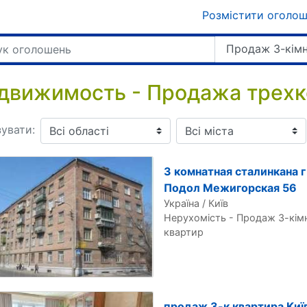
Розмістити оголо
Продаж 3-кімн
движимость - Продажа трехк
увати:
3 комнатная сталинкана г
Подол Межигорская 56
Україна / Київ
Нерухомість - Продаж 3-кім
квартир
продаж 3-к квартира Київ