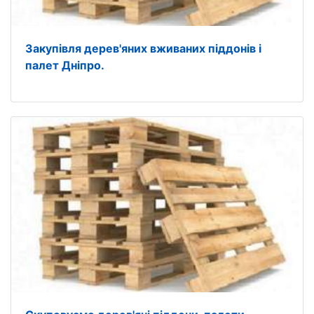
Закупівля дерев'яних вживаних піддонів і
палет Дніпро.