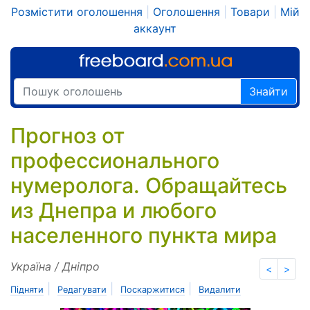
Розмістити оголошення
|
Оголошення
|
Товари
|
Мій
аккаунт
Знайти
Прогноз от
профессионального
нумеролога. Обращайтесь
из Днепра и любого
населенного пункта мира
Україна / Дніпро
<
>
|
|
|
Підняти
Редагувати
Поскаржитися
Видалити