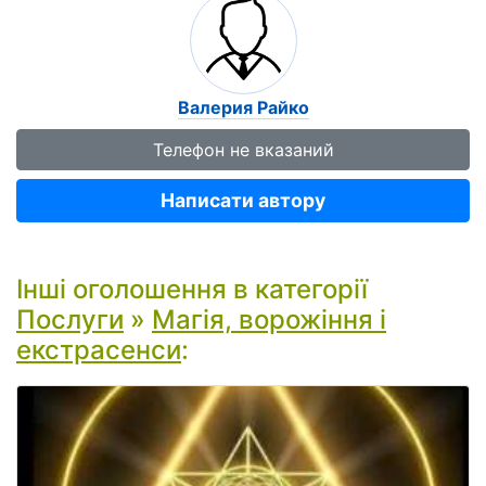
Валерия Райко
Телефон не вказаний
Написати автору
Інші оголошення в категорії
Послуги
»
Магія, ворожіння і
екстрасенси
: