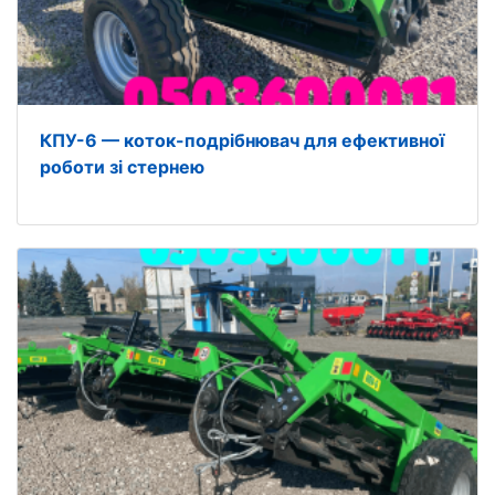
КПУ-6 — коток-подрібнювач для ефективної
роботи зі стернею