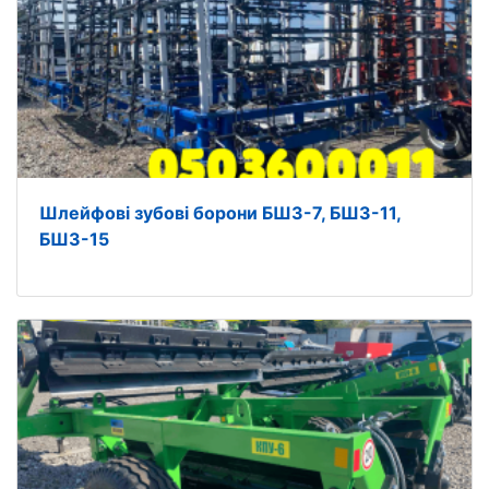
Шлейфові зубові борони БШЗ-7, БШЗ-11,
БШЗ-15