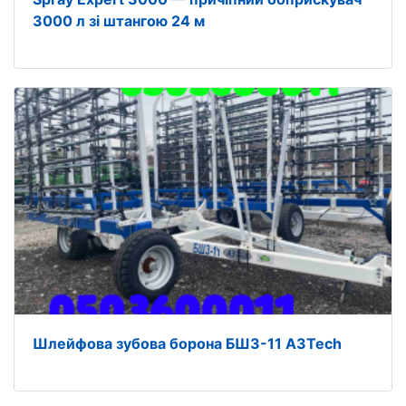
3000 л зі штангою 24 м
Шлейфова зубова борона БШЗ-11 A3Tech