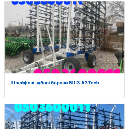
Шлейфові зубові борони БШЗ A3Tech