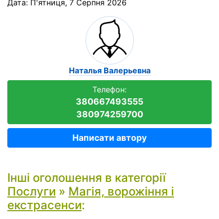
Дата:
П'ятниця, 7 Серпня 2026
Наталья Валерьевна
Телефон:
380667493555
380974259700
Написати автору
Інші оголошення в категорії
Послуги
»
Магія, ворожіння і
екстрасенси
: