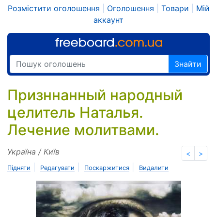
Розмістити оголошення
|
Оголошення
|
Товари
|
Мій
аккаунт
Знайти
Призннанный народный
целитель Наталья.
Лечение молитвами.
Україна / Київ
<
>
|
|
|
Підняти
Редагувати
Поскаржитися
Видалити