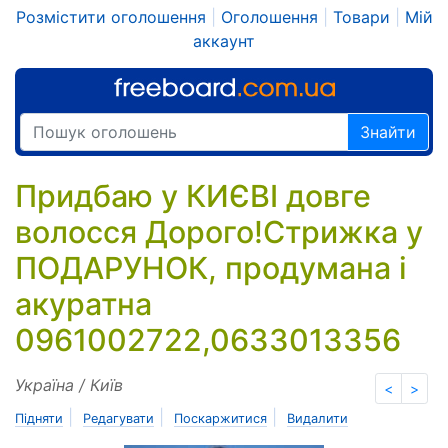
Розмістити оголошення
|
Оголошення
|
Товари
|
Мій
аккаунт
Знайти
Придбаю у КИЄВІ довге
волосся Дорого!Стрижка у
ПОДАРУНОК, продумана і
акуратна
0961002722,0633013356
Україна / Київ
<
>
|
|
|
Підняти
Редагувати
Поскаржитися
Видалити