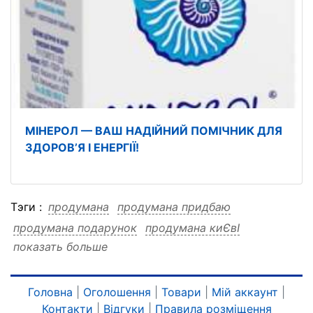
МІНЕРОЛ — ВАШ НАДІЙНИЙ ПОМІЧНИК ДЛЯ
ЗДОРОВ’Я І ЕНЕРГІЇ!
Тэги :
продумана
продумана придбаю
продумана подарунок
продумана киЄвІ
показать больше
продумана дорого стрижка
продумана довге
продумана волосся
продумана акуратна
продумана 0961002722 0633013356
Головна
|
Оголошення
|
Товари
|
Мій аккаунт
|
Контакти
|
Відгуки
|
Правила розміщення
продумана 0961002722 0633013356 придбаю