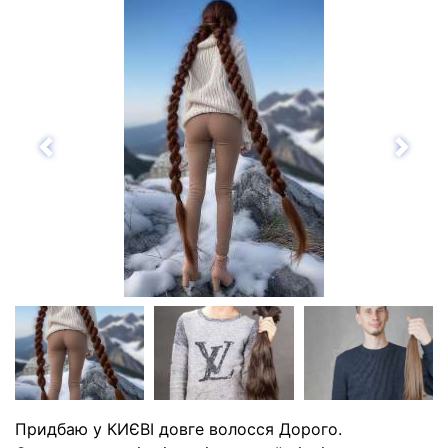
Назад
Впе
Придбаю у КИЄВІ довге волосся Дорого.