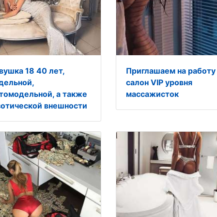
вушка 18 40 лет,
Приглашаем на работу
дельной,
салон VIP уровня
томодельной, а также
массажисток
зотической внешности