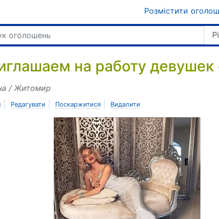
Розмістити оголо
Р
иглашаем на работу девушек о
на / Житомир
|
|
|
и
Редагувати
Поскаржитися
Видалити