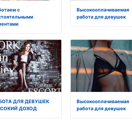
ботаем с
Высокооплачиваемая
стоятельными
работа для девушек
иентами
БОТА ДЛЯ ДЕВУШЕК
Высокооплачиваемая
СОКИЙ ДОХОД
работа для девушек