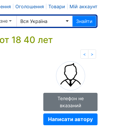
шення
|
Оголошення
|
Товари
|
Мій аккаунт
ізне
Вся Україна
Знайти
т 18 40 лет
<
>
Телефон не
вказаний
Написати автору