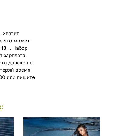
. Хватит
се это может
 18+. Набор
 зарплата,
это далеко не
 теряй время
800 или пишите
е
: