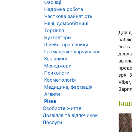
Фахівці
Надомна робота
Часткова зайнятість
Няні, домробітниці
Торгівля
Для д
Бухгалтери
наблю
Швейні працівники
быть 
Громадське харчування
девуш
Керівники
выпла
Менеджери
преде
Психологи
зря. 
Косметологія
Viber
Медицина, фармація
Зарпл
Агенти
Різне
Інш
Особисте життя
Дозвілля та відпочинок
Послуги