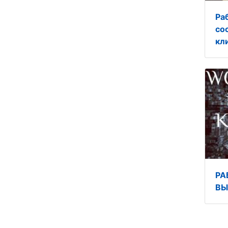
Ра
со
кл
РА
ВЫ