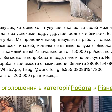
евушек, которые хотят улучшить качество своей жизни
дать за успехами подруг, друзей, родных и близких! В
и у Вас. Мы проводим набор девушек на работу. Только
ек всех типажей, модельные данные не нужны. Высокая
та каждый день! Изначально з/п от 150000 грн/мес, но 
л.Вы можете попробовать, ведь ничем не рискуете. Не
Зарабатывай вместе с нами, звони! Звоните 380961547
, WhatsApp, Teleg: @work_for_girls555 380961547800
ата от 200 000 грн в месяц!!!
і оголошення в категорії
Робота
»
Різн