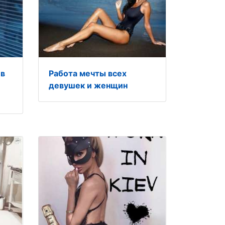
 в
Работа мечты всех
девушек и женщин