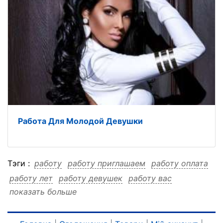
Работа Для Молодой Девушки
Тэги :
работу
работу приглашаем
работу оплата
работу лет
работу девушек
работу вас
показать больше
работу 5050
работу 5050 приглашаем
работу 5050 оплата
работу 5050 лет