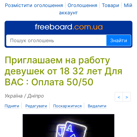
Розмістити оголошення
|
Оголошення
|
Товари
|
Мій
аккаунт
Знайти
Приглашаем на работу
девушек от 18 32 лет Для
ВАС : Оплата 50/50
Україна / Дніпро
<
>
|
|
|
Підняти
Редагувати
Поскаржитися
Видалити