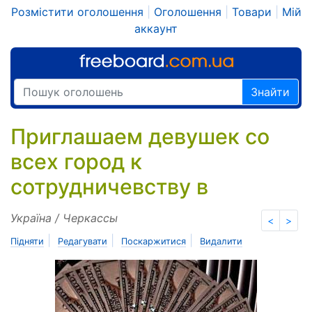
Розмістити оголошення
|
Оголошення
|
Товари
|
Мій
аккаунт
Знайти
Приглашаем девушек со
всех город к
сотрудничевству в
Україна / Черкассы
<
>
|
|
|
Підняти
Редагувати
Поскаржитися
Видалити