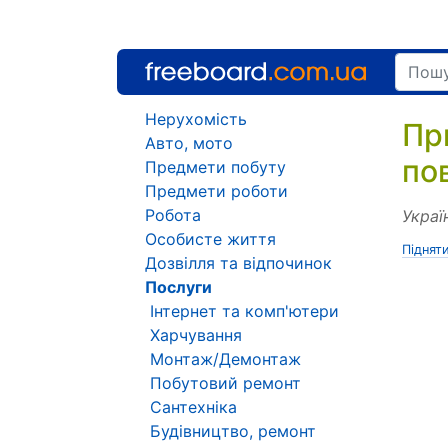
Нерухомість
Пр
Авто, мото
по
Предмети побуту
Предмети роботи
Робота
Украї
Особисте життя
Піднят
Дозвілля та відпочинок
Послуги
Інтернет та комп'ютери
Харчування
Монтаж/Демонтаж
Побутовий ремонт
Сантехніка
Будівництво, ремонт