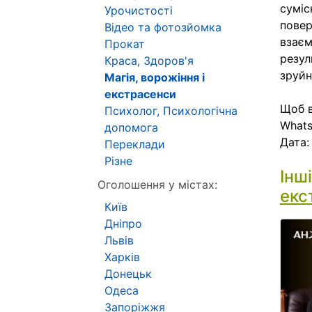
суміс
Урочистості
повер
Відео та фотозйомка
взаєм
Прокат
резул
Краса, Здоров'я
зруйн
Магія, ворожіння і
екстрасенси
Щоб в
Психолог, Психологічна
Whats
допомога
Дата
Переклади
Різне
Інш
Оголошення у містах:
екс
Київ
Дніпро
Львів
Харків
Донецьк
Одеса
Запоріжжя