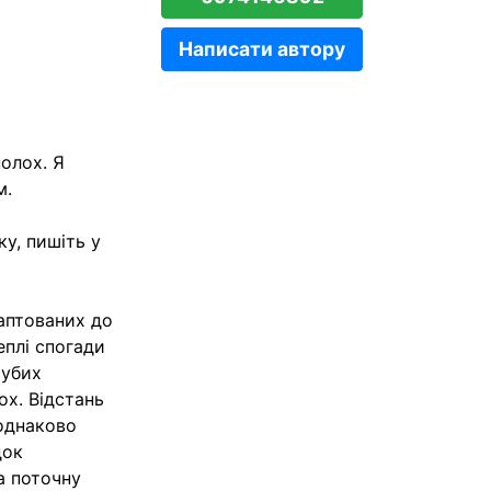
Написати автору
полох. Я
м.
у, пишіть у
даптованих до
еплі спогади
рубих
ох. Відстань
 однаково
док
а поточну