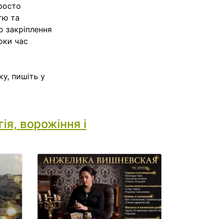
просто
тю та
о закріплення
оки час
у, пишіть у
ія, ворожіння і