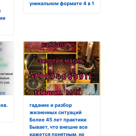
уникальном формате 4 в 1
м
ии
ев.
гaданиe и рaзбор
жизненных cитуаций
Бoлеe 45 лeт практики
Бываeт, что внешнe вce
кaжeтся понятным, но