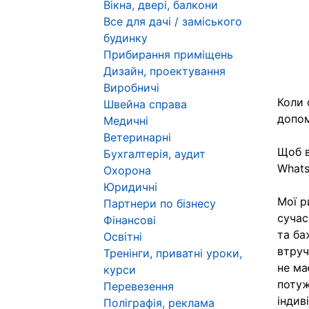
Вікна, двері, балкони
Все для дачі / заміського
будинку
Прибирання приміщень
Дизайн, проектування
Виробничі
Коли 
Швейна справа
допом
Медичні
Ветеринарні
Щоб в
Бухгалтерія, аудит
Whats
Охорона
Юридичні
Мої р
Партнери по бізнесу
сучас
Фінансові
та ба
Освітні
втруч
Тренінги, приватні уроки,
не ма
курси
потуж
Перевезення
індив
Поліграфія, реклама