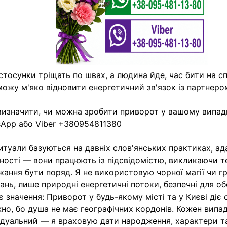
стосунки тріщать по швах, а людина йде, час бити на с
ожу м'яко відновити енергетичний зв'язок із партнеро
изначити, чи можна зробити приворот у вашому випадк
App або Viber +380954811380
итуали базуються на давніх слов'янських практиках, а
ності — вони працюють із підсвідомістю, викликаючи т
жання бути поряд. Я не використовую чорної магії чи г
ань, лише природні енергетичні потоки, безпечні для об
є значення: Приворот у будь-якому місті та у Києві діє
но, бо душа не має географічних кордонів. Кожен випа
ідуальний — я враховую дати народження, характери т