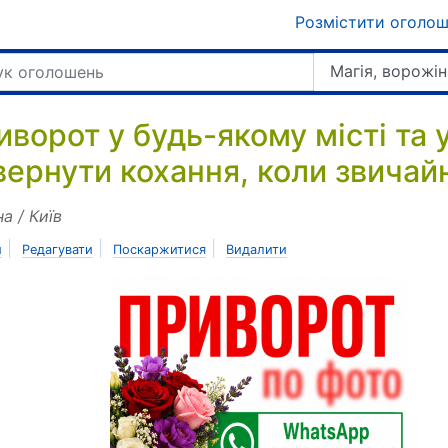
Розмістити оголо
Магія, ворожін
иворот у будь-якому місті та 
вернути кохання, коли звичайн
на / Київ
|
|
|
и
Редагувати
Поскаржитися
Видалити