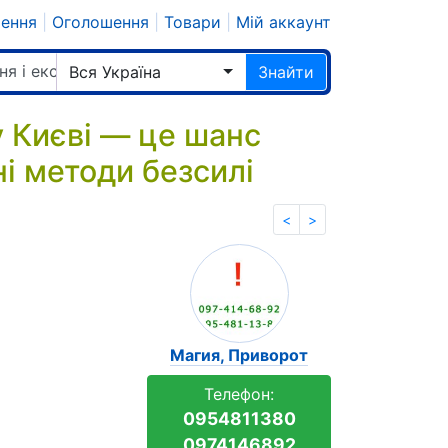
шення
|
Оголошення
|
Товари
|
Мій аккаунт
ня і екстрасенси
Вся Україна
Знайти
у Києві — це шанс
і методи безсилі
<
>
Магия, Приворот
Телефон:
0954811380
0974146892