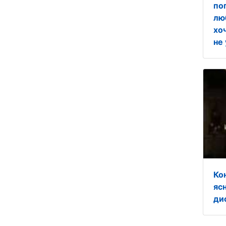
по
лю
хо
не
Ко
яс
ди