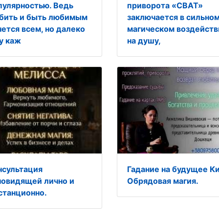
пулярностью. Ведь
приворота «СВАТ»
бить и быть любимым
заключается в сильно
чется всем, но далеко
магическом воздейств
 у каж
на душу,
нсультация
Гадание на будущее Ки
новидящей лично и
Обрядовая магия.
станционно.