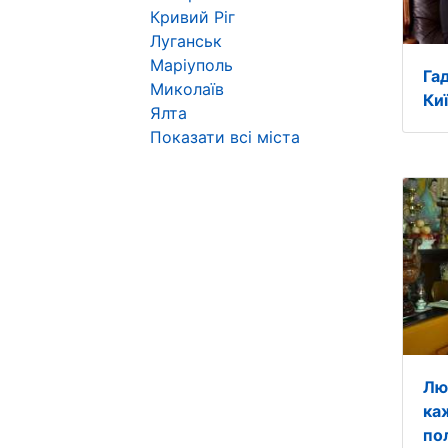
Кривий Ріг
Луганськ
Маріуполь
Га
Миколаїв
Киї
Ялта
Показати всі міста
Лю
ка
по