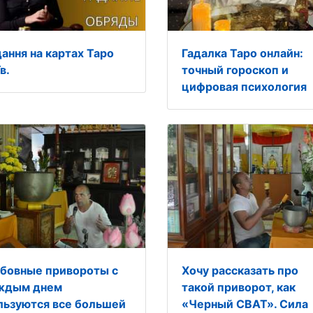
дання на картах Таро
Гадалка Таро онлайн:
в.
точный гороскоп и
цифровая психология
бовные привороты с
Хочу рассказать про
ждым днем
такой приворот, как
льзуются все большей
«Черный СВАТ». Сила