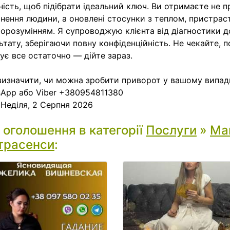
ність, щоб підібрати ідеальний ключ. Ви отримаєте не 
нення людини, а оновлені стосунки з теплом, пристрас
орозумінням. Я супроводжую клієнта від діагностики д
ьтату, зберігаючи повну конфіденційність. Не чекайте, п
ує все остаточно — дійте зараз.
изначити, чи можна зробити приворот у вашому випадк
App або Viber +380954811380
:
Неділя, 2 Серпня 2026
і оголошення в категорії
Послуги
»
Маг
трасенси
: