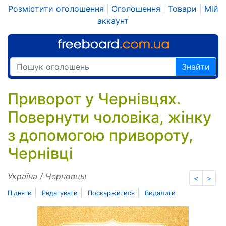
Розмістити оголошення
|
Оголошення
|
Товари
|
Мій
аккаунт
Знайти
Приворот у Чернівцях.
Повернути чоловіка, жінку
з допомогою привороту,
Чернівці
Україна / Черновцы
<
>
|
|
|
Підняти
Редагувати
Поскаржитися
Видалити