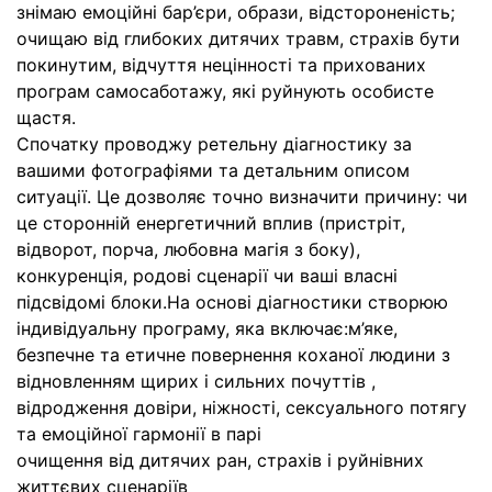
знімаю емоційні бар’єри, образи, відстороненість;
очищаю від глибоких дитячих травм, страхів бути
покинутим, відчуття нецінності та прихованих
програм самосаботажу, які руйнують особисте
щастя.
Спочатку проводжу ретельну діагностику за
вашими фотографіями та детальним описом
ситуації. Це дозволяє точно визначити причину: чи
це сторонній енергетичний вплив (пристріт,
відворот, порча, любовна магія з боку),
конкуренція, родові сценарії чи ваші власні
підсвідомі блоки.На основі діагностики створюю
індивідуальну програму, яка включає:м’яке,
безпечне та етичне повернення коханої людини з
відновленням щирих і сильних почуттів ,
відродження довіри, ніжності, сексуального потягу
та емоційної гармонії в парі
очищення від дитячих ран, страхів і руйнівних
життєвих сценаріїв