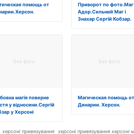
гическая помощь от
Приворот по фото.Маг
нарии.Херсон.
Адор.Сильний Маг і
Знахар Сергій Кобзар.
Без фото
Без фото
бовна магія поверне
Магическая помощь о
стя у відносини.Сергій
Динарии. Херсон.
бзар у Херсоні
:
херсоні привязування
херсоні привязування херсоні м