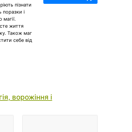
мріють пізнати
ь поразки і
 магії.
исте життя
ку. Також маг
стити себе від
ія, ворожіння і