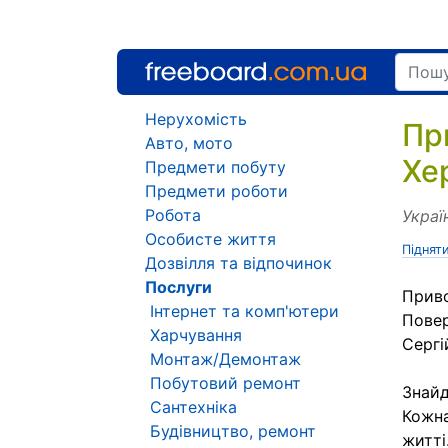
Нерухомість
Пр
Авто, мото
Хе
Предмети побуту
Предмети роботи
Робота
Украї
Особисте життя
Піднят
Дозвілля та відпочинок
Послуги
Приво
Інтернет та комп'ютери
Повер
Харчування
Сергі
Монтаж/Демонтаж
Побутовий ремонт
Знайд
Сантехніка
Кожна
Будівництво, ремонт
житті