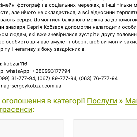
сімейні фотографії в соціальних мережах, а інші тільки 
стя, але нічого не складається, а всі відносини терплят
вають серця. Домогтися бажаного можна за допомогою
и знахаря Сергія Кобзаря допомогли налагодити особ
ьом людям, які вже зневірилися зустріти другу половин
ре особисто для вас амулет і оберіг, щоб ви могли захи
ріту і негативу з боку заздрісників.
: kobzar116
р, whatsApp: +380993177794
(099) 31-777-94, (067) 89-777-94, (063) 76-777-94
mag-sergeykobzar.com.ua
і оголошення в категорії
Послуги
»
Маг
трасенси
: