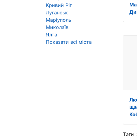
Ма
Кривий Ріг
Ди
Луганськ
Маріуполь
Миколаїв
Ялта
Показати всі міста
Лю
ща
Ко
Тэги 