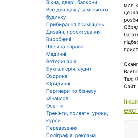
Вікна, двері, балкони
милі 
Все для дачі / заміського
це ща
будинку
розби
Прибирання приміщень
Обряд
Дизайн, проектування
багат
Виробничі
підбе
Швейна справа
прист
Медичні
Ветеринарні
Скайп
Бухгалтерія, аудит
Вайбе
Охорона
Тел: 
Юридичні
Сайт 
Партнери по бізнесу
Фінансові
Інш
Освітні
екс
Тренінги, приватні уроки,
курси
Перевезення
Поліграфія, реклама