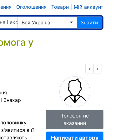
шення
|
Оголошення
|
Товари
|
Мій аккаунт
ня і екстрасенси
Вся Україна
Знайти
омога у
<
>
ння.
і Знахар
Телефон не
 половинку.
вказаний
з'явитися в її
виставляють
Написати автору