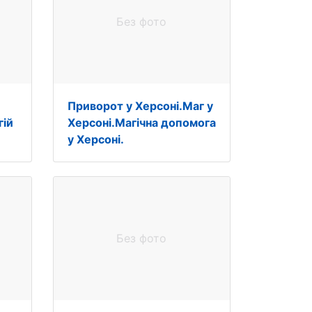
Без фото
е
Приворот у Херсоні.Маг у
гій
Херсоні.Магічна допомога
у Херсоні.
Без фото