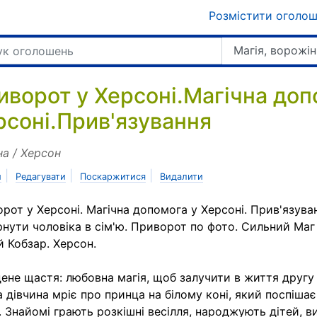
Розмістити оголо
Магія, ворожін
иворот у Херсоні.Магічна доп
рсоні.Прив'язування
на / Херсон
|
|
|
и
Редагувати
Поскаржитися
Видалити
рот у Херсоні. Магічна допомога у Херсоні. Прив'язува
нути чоловіка в сім'ю. Приворот по фото. Сильний Маг 
й Кобзар. Херсон.
ене щастя: любовна магія, щоб залучити в життя другу
 дівчина мріє про принца на білому коні, який поспішає 
. Знайомі грають розкішні весілля, народжують дітей, 