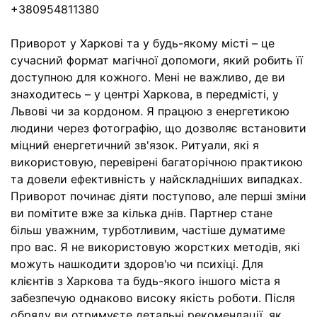
+380954811380
Приворот у Харкові та у будь-якому місті – це
сучасний формат магічної допомоги, який робить її
доступною для кожного. Мені не важливо, де ви
знаходитесь – у центрі Харкова, в передмісті, у
Львові чи за кордоном. Я працюю з енергетикою
людини через фотографію, що дозволяє встановити
міцний енергетичний зв'язок. Ритуали, які я
використовую, перевірені багаторічною практикою
та довели ефективність у найскладніших випадках.
Приворот починає діяти поступово, але перші зміни
ви помітите вже за кілька днів. Партнер стане
більш уважним, турботливим, частіше думатиме
про вас. Я не використовую жорстких методів, які
можуть нашкодити здоров'ю чи психіці. Для
клієнтів з Харкова та будь-якого іншого міста я
забезпечую однаково високу якість роботи. Після
обряду ви отримуєте детальні рекомендації, як