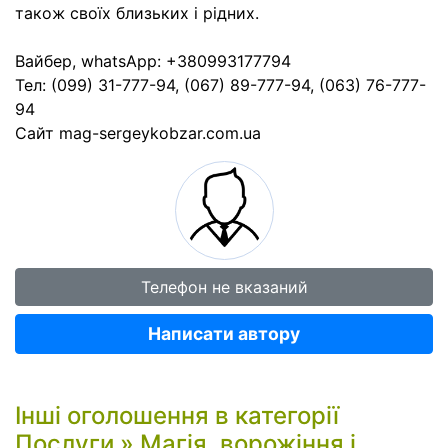
також своїх близьких і рідних.
Вайбер, whatsApp: +380993177794
Тел: (099) 31-777-94, (067) 89-777-94, (063) 76-777-
94
Сайт mag-sergeykobzar.com.ua
Телефон не вказаний
Написати автору
Інші оголошення в категорії
Послуги
»
Магія, ворожіння і