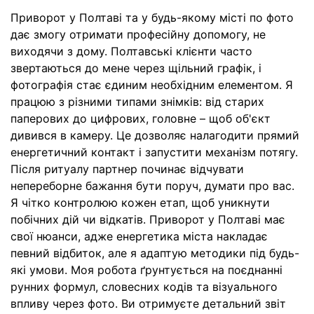
Приворот у Полтаві та у будь-якому місті по фото
дає змогу отримати професійну допомогу, не
виходячи з дому. Полтавські клієнти часто
звертаються до мене через щільний графік, і
фотографія стає єдиним необхідним елементом. Я
працюю з різними типами знімків: від старих
паперових до цифрових, головне – щоб об'єкт
дивився в камеру. Це дозволяє налагодити прямий
енергетичний контакт і запустити механізм потягу.
Після ритуалу партнер починає відчувати
непереборне бажання бути поруч, думати про вас.
Я чітко контролюю кожен етап, щоб уникнути
побічних дій чи відкатів. Приворот у Полтаві має
свої нюанси, адже енергетика міста накладає
певний відбиток, але я адаптую методики під будь-
які умови. Моя робота ґрунтується на поєднанні
рунних формул, словесних кодів та візуального
впливу через фото. Ви отримуєте детальний звіт