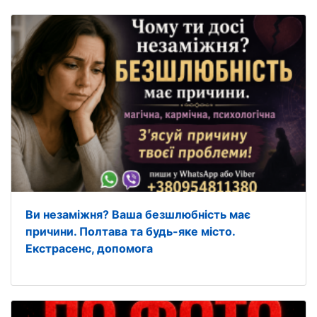
Ви незаміжня? Ваша безшлюбність має
причини. Полтава та будь-яке місто.
Екстрасенс, допомога