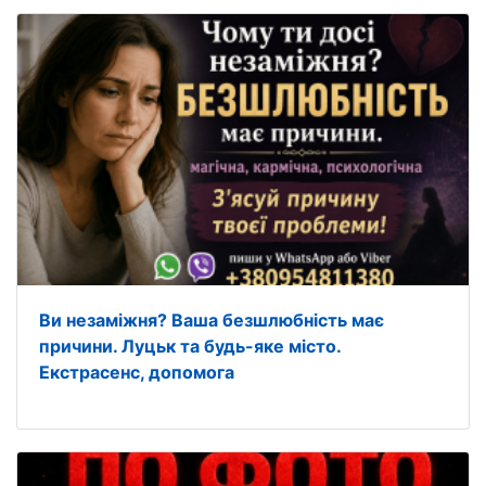
Ви незаміжня? Ваша безшлюбність має
причини. Луцьк та будь-яке місто.
Екстрасенс, допомога