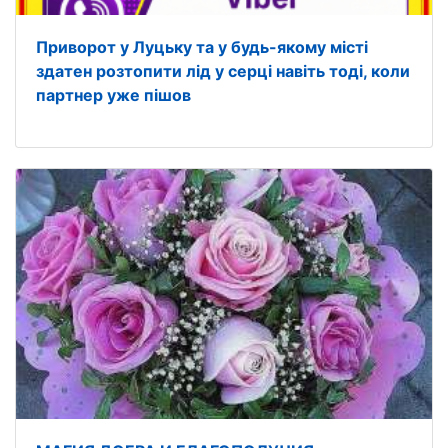
Приворот у Луцьку та у будь-якому місті
здатен розтопити лід у серці навіть тоді, коли
партнер уже пішов