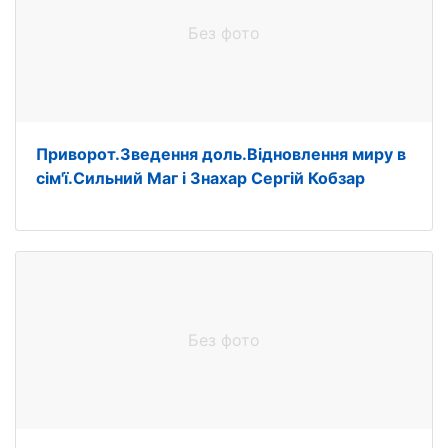
Без фото
Приворот.Зведення доль.Відновлення миру в
сім'ї.Сильний Маг і Знахар Сергій Кобзар
Без фото