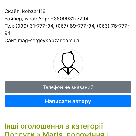
Скайп: kobzar116
Вайбер, whatsApp: +380993177794
Тел: (099) 31-777-94, (067) 89-777-94, (063) 76-777-
94
Сайт mag-sergeykobzar.com.ua
Телефон не вказаний
Написати автору
Інші оголошення в категорії
Послуги
»
Магія, ворожіння і