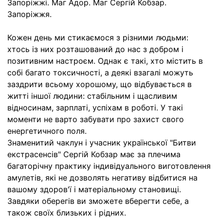
Запоріжжі. Маг Адор. Маг Сергій Кобзар.
Запоріжжя.
Кожен день ми стикаємося з різними людьми:
хтось із них розташований до нас з добром і
позитивним настроєм. Однак є такі, хто містить в
собі багато токсичності, а деякі взагалі можуть
заздрити всьому хорошому, що відбувається в
житті іншої людини: стабільним і щасливим
відносинам, зарплаті, успіхам в роботі. У такі
моменти не варто забувати про захист свого
енергетичного поля.
Знаменитий чаклун і учасник української "Битви
екстрасенсів" Сергій Кобзар має за плечима
багаторічну практику індивідуального виготовлення
амулетів, які не дозволять негативу відбитися на
вашому здоров'ї і матеріальному становищі.
Завдяки оберегів ви зможете вберегти себе, а
також своїх близьких і рідних.