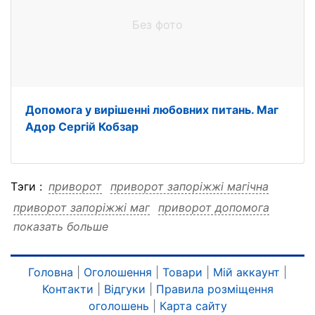
Без фото
Допомога у вирішенні любовних питань. Маг
Адор Сергій Кобзар
Тэги :
приворот
приворот запоріжжі магічна
приворот запоріжжі маг
приворот допомога
показать больше
приворот адор
приворот адор запоріжжі магічна
приворот адор запоріжжі маг
приворот адор допомога
запоріжжі магічна
Головна
|
Оголошення
|
Товари
|
Мій аккаунт
|
Контакти
|
Відгуки
|
Правила розміщення
запоріжжі магічна приворот
оголошень
|
Карта сайту
запоріжжі магічна запоріжжі маг