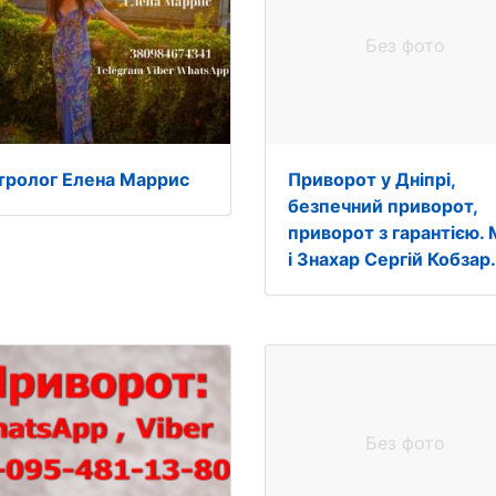
Без фото
тролог Елена Маррис
Приворот у Дніпрі,
безпечний приворот,
приворот з гарантією. 
і Знахар Сергій Кобзар.
Без фото