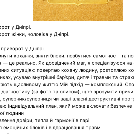
рот у Дніпрі.
рот жінки, чоловіка у Дніпрі.
 приворот у Дніпрі.
нути кохання, зняти блоки, позбутися самотності та п
 — це реально. Як досвідчений маг, я спеціалізуюся на
них ситуаціях: повертаю кохану людину, розтоплюю хо
нках, усуваю внутрішні бар’єри, дитячі травми та страх
ають щасливому життю.Мій підхід — комплексний. Сп
 діагностику (за фото та описом), щоб зрозуміти причи
, суперник/суперниця чи ваші власні деструктивні прог
аю індивідуальний план, який може включати:безпечне
ої людини
влення довіри, тепла й гармонії в парі
я емоційних блоків і відпрацювання травм