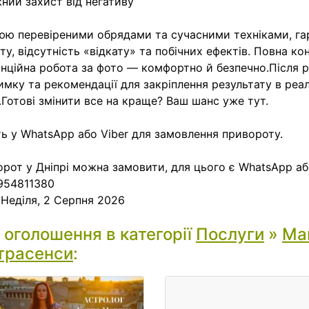
ний захист від негативу
ю перевіреними обрядами та сучасними техніками, г
ту, відсутність «відкату» та побічних ефектів. Повна кон
нційна робота за фото — комфортно й безпечно.Після 
имку та рекомендації для закріплення результату в реа
.Готові змінити все на краще? Ваш шанс уже тут.
ь у WhatsApp або Viber для замовлення привороту.
рот у Дніпрі можна замовити, для цього є WhatsApp аб
954811380
:
Неділя, 2 Серпня 2026
і оголошення в категорії
Послуги
»
Маг
трасенси
: