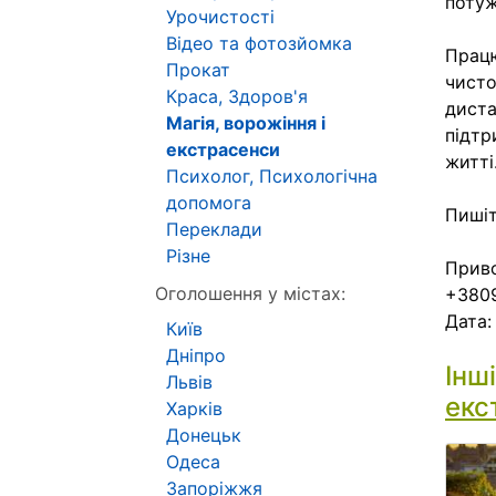
потуж
Урочистості
Відео та фотозйомка
Працю
Прокат
чисто
Краса, Здоров'я
диста
Магія, ворожіння і
підтр
екстрасенси
житті
Психолог, Психологічна
допомога
Пишіт
Переклади
Різне
Приво
Оголошення у містах:
+380
Дата
Київ
Дніпро
Інш
Львів
екс
Харків
Донецьк
Одеса
Запоріжжя