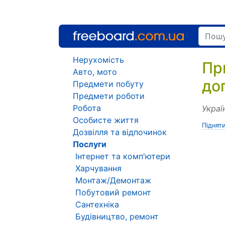
Нерухомість
Пр
Авто, мото
до
Предмети побуту
Предмети роботи
Робота
Украї
Особисте життя
Піднят
Дозвілля та відпочинок
Послуги
Інтернет та комп'ютери
Харчування
Монтаж/Демонтаж
Побутовий ремонт
Сантехніка
Будівництво, ремонт