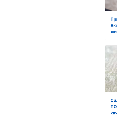
Пр
Як
жи
Си
ПО
ка