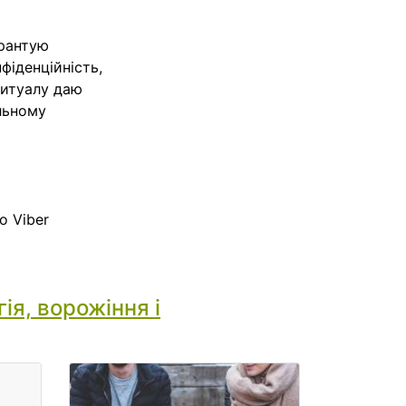
арантую
фіденційність,
ритуалу даю
льному
о Viber
ія, ворожіння і