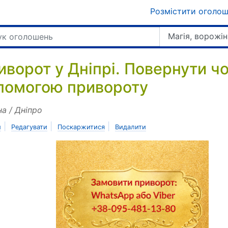
Розмістити оголо
Магія, ворожін
иворот у Дніпрі. Повернути чо
помогою привороту
на / Дніпро
|
|
|
и
Редагувати
Поскаржитися
Видалити