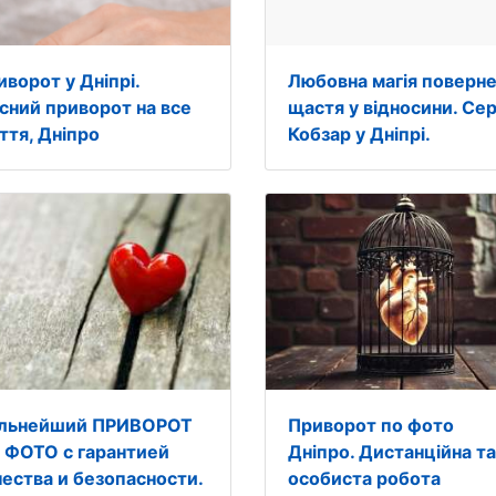
иворот у Дніпрі.
Любовна магія поверн
існий приворот на все
щастя у відносини. Сер
ття, Дніпро
Кобзар у Дніпрі.
льнейший ПРИВОРОТ
Приворот по фото
 ФОТО с гарантией
Дніпро. Дистанційна та
чества и безопасности.
особиста робота