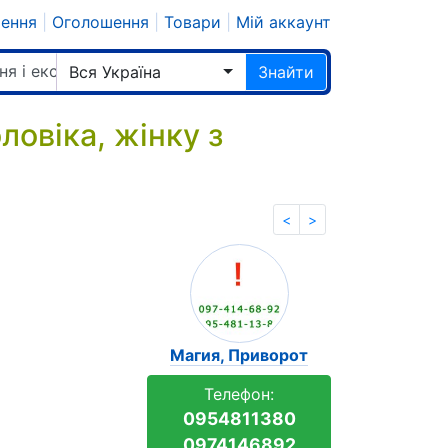
шення
|
Оголошення
|
Товари
|
Мій аккаунт
ня і екстрасенси
Вся Україна
Знайти
ловіка, жінку з
<
>
Магия, Приворот
Телефон:
0954811380
0974146892