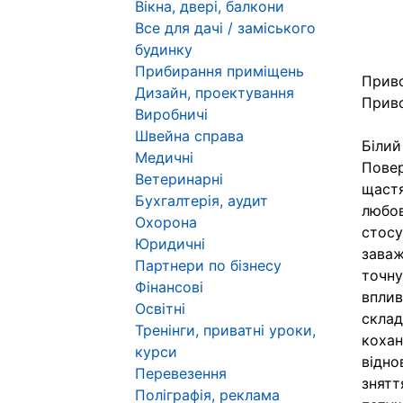
Вікна, двері, балкони
Все для дачі / заміського
будинку
Прибирання приміщень
Приво
Дизайн, проектування
Приво
Виробничі
Швейна справа
Білий
Медичні
Повер
Ветеринарні
щастя
Бухгалтерія, аудит
любов
Охорона
стосу
Юридичні
заваж
Партнери по бізнесу
точну
Фінансові
вплив
Освітні
склад
Тренінги, приватні уроки,
кохан
курси
відно
Перевезення
знятт
Поліграфія, реклама