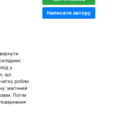
Написати автору
овернути
 складних
лод у
и, що
очатку роблю
ну: магічний
рами. Потім
 повернення