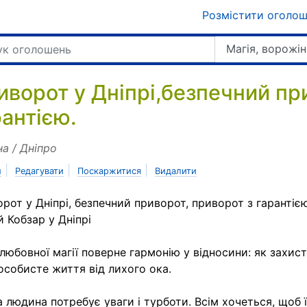
Розмістити оголо
Магія, ворожін
иворот у Дніпрі,безпечний пр
рантією.
на / Дніпро
|
|
|
и
Редагувати
Поскаржитися
Видалити
рот у Дніпрі, безпечний приворот, приворот з гарантією
й Кобзар у Дніпрі
любовної магії поверне гармонію у відносини: як захист
особисте життя від лихого ока.
 людина потребує уваги і турботи. Всім хочеться, щоб 