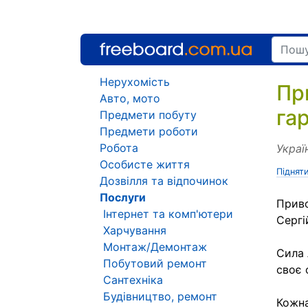
Нерухомість
Пр
Авто, мото
га
Предмети побуту
Предмети роботи
Робота
Украї
Особисте життя
Піднят
Дозвілля та відпочинок
Послуги
Приво
Інтернет та комп'ютери
Сергі
Харчування
Монтаж/Демонтаж
Сила 
Побутовий ремонт
своє 
Сантехніка
Будівництво, ремонт
Кожна