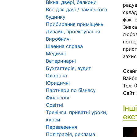
Вікна, двері, балкони
радув
Все для дачі / заміського
склад
будинку
факто
Прибирання приміщень
Знаха
Дизайн, проектування
любов
Виробничі
потік
Швейна справа
прист
Медичні
захис
Ветеринарні
Бухгалтерія, аудит
Скайп
Охорона
Вайбе
Юридичні
Тел: 
Партнери по бізнесу
Сайт 
Фінансові
Освітні
Інш
Тренінги, приватні уроки,
екс
курси
Перевезення
Поліграфія, реклама