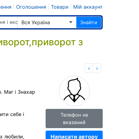
шення
|
Оголошення
|
Товари
|
Мій аккаунт
ня і екстрасенси
Вся Україна
Знайти
иворот,приворот з
<
>
. Маг і Знахар
ити себе і
Телефон не
вказаний
їх любили,
Написати автору