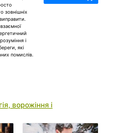
росто
о зовнішніх
 виправити.
 взаємної
нергетичний
розуміння і
ереги, які
аних помислів.
ія, ворожіння і