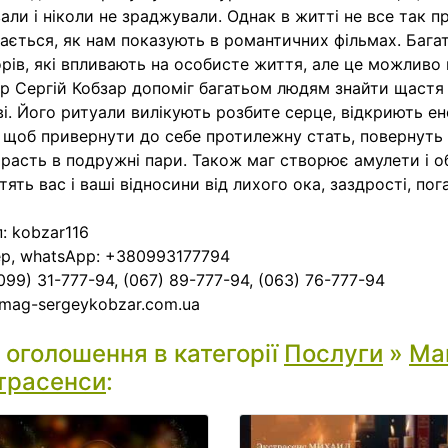
али і ніколи не зраджували. Однак в житті не все так п
ається, як нам показують в романтичних фільмах. Багат
рів, які впливають на особисте життя, але це можливо
р Сергій Кобзар допоміг багатьом людям знайти щастя
і. Його ритуали вилікують розбите серце, відкриють е
, щоб привернути до себе протилежну стать, повернуть 
расть в подружні пари. Також маг створює амулети і об
тять вас і ваші відносини від лихого ока, заздрості, пог
: kobzar116
р, whatsApp: +380993177794
(099) 31-777-94, (067) 89-777-94, (063) 76-777-94
mag-sergeykobzar.com.ua
і оголошення в категорії
Послуги
»
Маг
трасенси
: