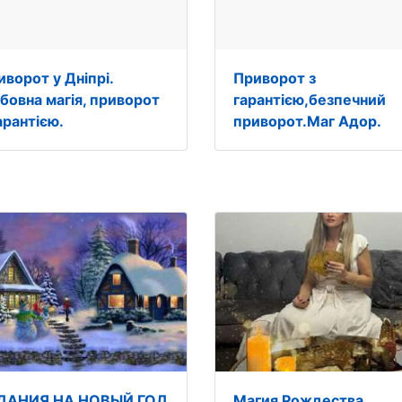
иворот у Дніпрі.
Приворот з
бовна магія, приворот
гарантією,безпечний
арантією.
приворот.Маг Адор.
ДАНИЯ НА НОВЫЙ ГОД
Магия Рождества.