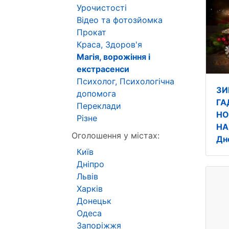
Урочистості
Відео та фотозйомка
Прокат
Краса, Здоров'я
Магія, ворожіння і
екстрасенси
Психолог, Психологічна
ЗИ
допомога
ГА
Переклади
НО
Різне
НА
Оголошення у містах:
Дн
Київ
Дніпро
Львів
Харків
Донецьк
Одеса
Запоріжжя