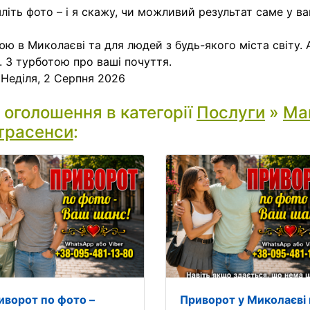
літь фото – і я скажу, чи можливий результат саме у ваш
ю в Миколаєві та для людей з будь-якого міста світу. 
. З турботою про ваші почуття.
:
Неділя, 2 Серпня 2026
і оголошення в категорії
Послуги
»
Маг
трасенси
:
иворот по фото –
Приворот у Миколаєві