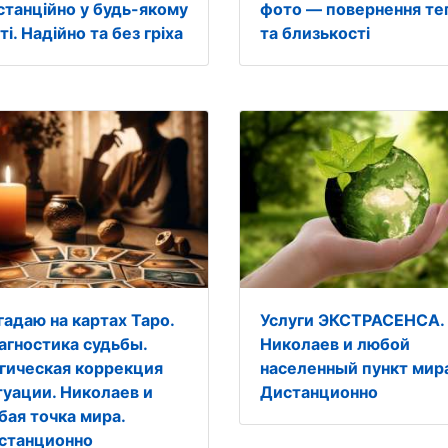
станційно у будь-якому
фото — повернення те
ті. Надійно та без гріха
та близькості
гадаю на картах Таро.
Услуги ЭКСТРАСЕНСА.
агностика судьбы.
Николаев и любой
гическая коррекция
населенный пункт мир
туации. Николаев и
Дистанционно
бая точка мира.
станционно