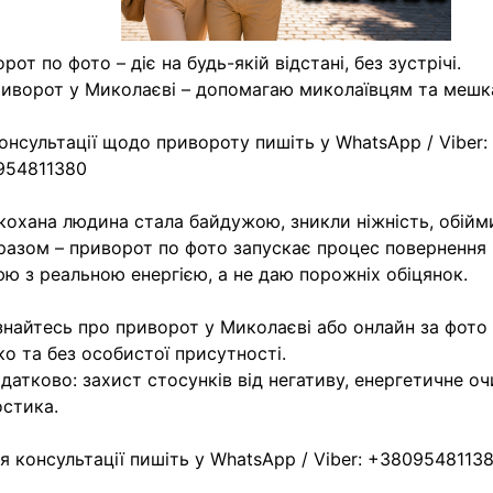
рот по фото – діє на будь-якій відстані, без зустрічі.
иворот у Миколаєві – допомагаю миколаївцям та мешк
онсультації щодо привороту пишіть у WhatsApp / Viber:
954811380
кохана людина стала байдужою, зникли ніжність, обійм
разом – приворот по фото запускає процес повернення 
ю з реальною енергією, а не даю порожніх обіцянок.
найтесь про приворот у Миколаєві або онлайн за фото 
о та без особистої присутності.
атково: захист стосунків від негативу, енергетичне о
остика.
я консультації пишіть у WhatsApp / Viber: +3809548113