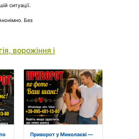
ій ситуації.
Анонімно. Без
ія, ворожіння і
 по
Приворот у Миколаєві —