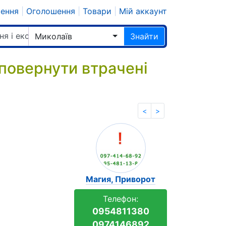
шення
|
Оголошення
|
Товари
|
Мій аккаунт
ня і екстрасенси
Миколаїв
Знайти
 повернути втрачені
<
>
Магия, Приворот
Телефон:
0954811380
0974146892