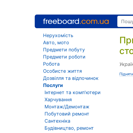
Нерухомість
Пр
Авто, мото
ст
Предмети побуту
Предмети роботи
Робота
Украї
Особисте життя
Піднят
Дозвілля та відпочинок
Послуги
Інтернет та комп'ютери
Харчування
Монтаж/Демонтаж
Побутовий ремонт
Сантехніка
Будівництво, ремонт