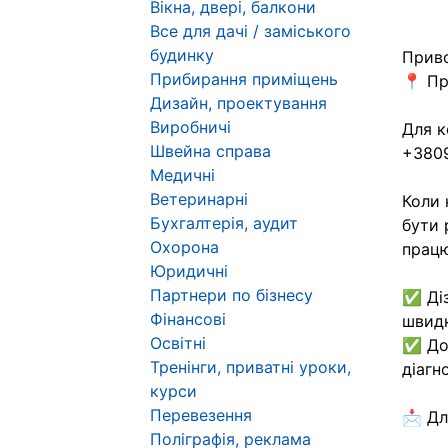
Вікна, двері, балкони
Все для дачі / заміського
будинку
Приво
Прибирання приміщень
📍 Пр
Дизайн, проектування
Виробничі
Для к
Швейна справа
+380
Медичні
Ветеринарні
Коли 
Бухгалтерія, аудит
бути 
Охорона
працю
Юридичні
Партнери по бізнесу
✅ Діз
Фінансові
швидк
Освітні
✅ Дод
Тренінги, приватні уроки,
діагн
курси
Перевезення
📩 Дл
Поліграфія, реклама