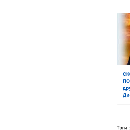
СК
ПО
др
Ди
Тэги 