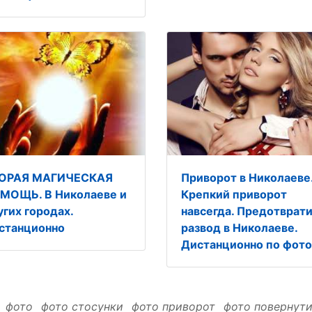
ОРАЯ МАГИЧЕСКАЯ
Приворот в Николаеве
МОЩЬ. В Николаеве и
Крепкий приворот
угих городах.
навсегда. Предотврат
станционно
развод в Николаеве.
Дистанционно по фото
:
фото
фото стосунки
фото приворот
фото повернут