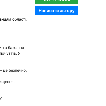
Написати автору
анцям області.
и та бажання
почуттів. Я
– це безпечно,
чищення,
80