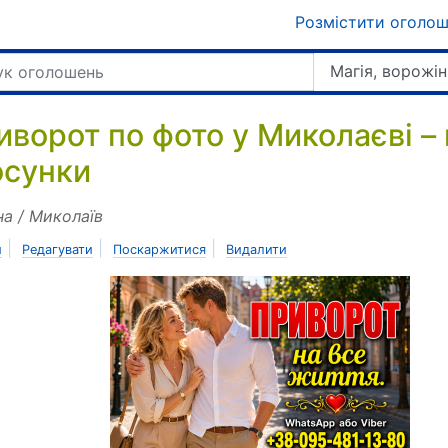
Розмістити оголо
Магія, ворожін
иворот по фото у Миколаєві –
осунки
на / Миколаїв
|
|
|
и
Редагувати
Поскаржитися
Видалити