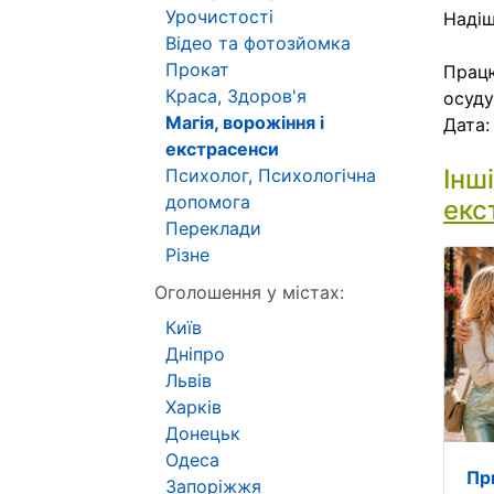
Урочистості
Надіш
Відео та фотозйомка
Прокат
Працю
Краса, Здоров'я
осуду
Магія, ворожіння і
Дата
екстрасенси
Інш
Психолог, Психологічна
допомога
екс
Переклади
Різне
Оголошення у містах:
Київ
Дніпро
Львів
Харків
Донецьк
Одеса
Пр
Запоріжжя