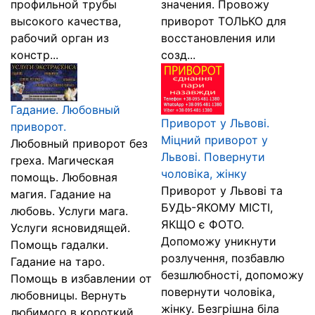
профильной трубы
значения. Провожу
высокого качества,
приворот ТОЛЬКО для
рабочий орган из
восстановления или
констр...
созд...
Гадание. Любовный
Приворот у Львові.
приворот.
Міцний приворот у
Любовный приворот без
Львові. Повернути
греха. Магическая
чоловіка, жінку
помощь. Любовная
Приворот у Львові та
магия. Гадание на
БУДЬ-ЯКОМУ МІСТІ,
любовь. Услуги мага.
ЯКЩО є ФОТО.
Услуги ясновидящей.
Допоможу уникнути
Помощь гадалки.
розлучення, позбавлю
Гадание на таро.
безшлюбності, допоможу
Помощь в избавлении от
повернути чоловіка,
любовницы. Вернуть
жінку. Безгрішна біла
любимого в короткий