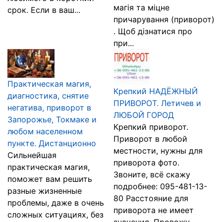
магія та міцне
срок. Если в ваш...
причарування (приворот)
. Щоб дізнатися про
при...
Практическая магия,
Крепкий НАДЁЖНЫЙ
диагностика, снятие
ПРИВОРОТ. Летичев и
негатива, приворот в
ЛЮБОЙ ГОРОД
Запорожье, Токмаке и
Крепкий приворот.
любом населенном
Приворот в любой
пункте. Дистанционно
местности, нужны для
Сильнейшая
приворота фото.
практическая магия,
Звоните, всё скажу
поможет вам решить
подробнее: 095-481-13-
разные жизненные
80 Расстояние для
проблемы, даже в очень
приворота не имеет
сложных ситуациях, без