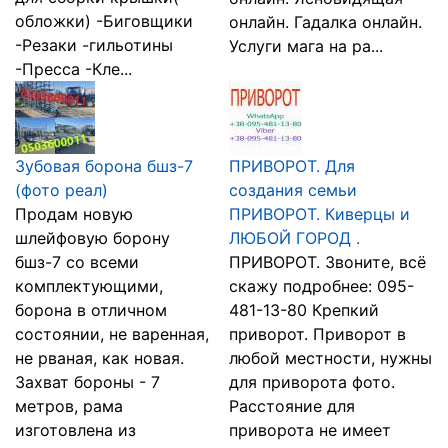
обложки) -Биговщики
онлайн. Гадалка онлайн.
-Резаки -гильотины
Услуги мага на ра...
-Пресса -Кле...
Зубовая борона бшз-7
ПРИВОРОТ. Для
(фото реал)
создания семьи
Продам новую
ПРИВОРОТ. Киверцы и
шлейфовую борону
ЛЮБОЙ ГОРОД .
бшз-7 со всеми
ПРИВОРОТ. Звоните, всё
комплектующими,
скажу подробнее: 095-
борона в отличном
481-13-80 Крепкий
состоянии, не варенная,
приворот. Приворот в
не рваная, как новая.
любой местности, нужны
Захват бороны - 7
для приворота фото.
метров, рама
Расстояние для
изготовлена из
приворота не имеет