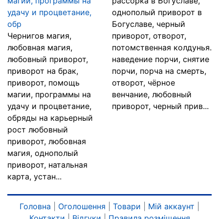
магии, программы на
рассорка в Богуславе,
удачу и процветание,
однополый приворот в
обр
Богуславе, черный
Чернигов магия,
приворот, отворот,
любовная магия,
потомственная колдунья.
любовный приворот,
наведение порчи, снятие
приворот на брак,
порчи, порча на смерть,
приворот, помощь
отворот, чёрное
магии, программы на
венчание, любовный
удачу и процветание,
приворот, черный прив...
обряды на карьерный
рост любовный
приворот, любовная
магия, однополый
приворот, натальная
карта, устан...
Головна
|
Оголошення
|
Товари
|
Мій аккаунт
|
Контакти
|
Відгуки
|
Правила розміщення