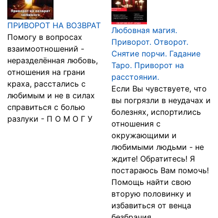
ПРИВОРОТ НА ВОЗВРАТ
Любовнaя магия.
Помогу в вопросах
Приворот. Отворот.
взаимоотношений -
Снятие порчи. Гадание
неразделённая любовь,
Таро. Приворот на
отношения на грани
расстоянии.
краха, расстались с
Если Вы чувствуете, что
любимым и не в силах
вы погрязли в неудачах и
справиться с болью
болезнях, испортились
разлуки - П О М О Г У
отношения с
окружающими и
любимыми людьми - не
ждите! Обратитесь! Я
постараюсь Вам помочь!
Помощь найти свою
вторую половинку и
избавиться от венца
безбрачия....