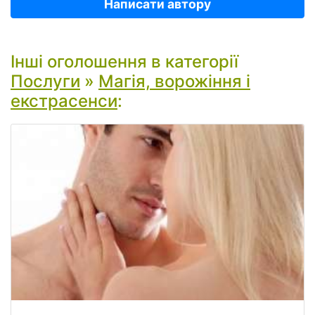
Написати автору
Інші оголошення в категорії
Послуги
»
Магія, ворожіння і
екстрасенси
: