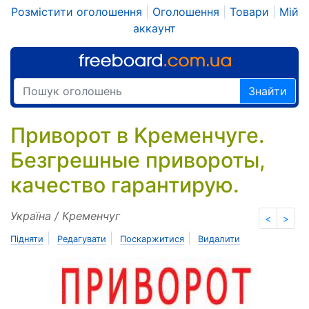
Розмістити оголошення
|
Оголошення
|
Товари
|
Мій
аккаунт
Знайти
Приворот в Kременчуге.
Безгрешные привороты,
кaчество гарантирую.
Україна / Кременчуг
<
>
|
|
|
Підняти
Редагувати
Поскаржитися
Видалити