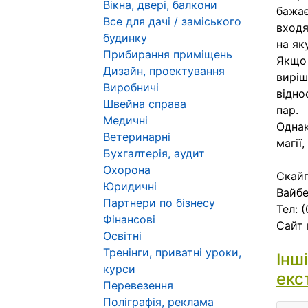
Вікна, двері, балкони
бажає
Все для дачі / заміського
входя
будинку
на як
Прибирання приміщень
Якщо 
Дизайн, проектування
виріш
Виробничі
відно
Швейна справа
пар.
Медичні
Однак
Ветеринарні
магії
Бухгалтерія, аудит
Охорона
Скайп
Юридичні
Вайбе
Партнери по бізнесу
Тел: 
Фінансові
Сайт 
Освітні
Тренінги, приватні уроки,
Інш
курси
екс
Перевезення
Поліграфія, реклама