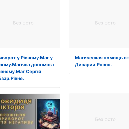
Без фото
Без фото
иворот у Рівному.Маг у
Магическая помощь о
вному.Магічна допомога
Динарии.Ровно.
Рівному.Маг Сергій
бзар.Рівне.
Без фото