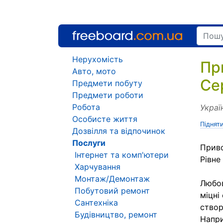
Нерухомість
Пр
Авто, мото
Се
Предмети побуту
Предмети роботи
Робота
Украї
Особисте життя
Піднят
Дозвілля та відпочинок
Послуги
Приво
Інтернет та комп'ютери
Рівне
Харчування
Монтаж/Демонтаж
Любов
Побутовий ремонт
міцні
Сантехніка
створ
Будівництво, ремонт
Напри