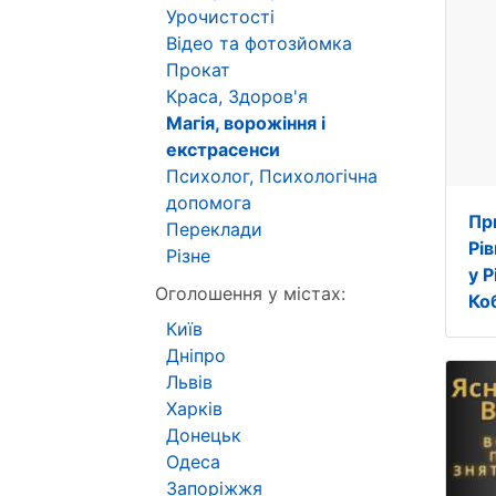
Урочистості
Відео та фотозйомка
Прокат
Краса, Здоров'я
Магія, ворожіння і
екстрасенси
Психолог, Психологічна
допомога
Пр
Переклади
Рі
Різне
у 
Оголошення у містах:
Ко
Київ
Дніпро
Львів
Харків
Донецьк
Одеса
Запоріжжя