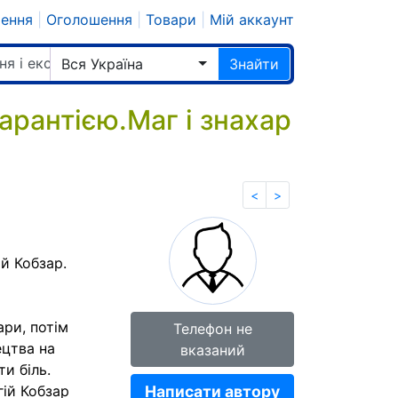
шення
|
Оголошення
|
Товари
|
Мій аккаунт
ня і екстрасенси
Вся Україна
Знайти
арантією.Маг і знахар
<
>
ій Кобзар.
ри, потім
Телефон не
ецтва на
вказаний
и біль.
ій Кобзар
Написати автору