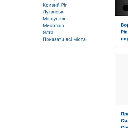
Кривий Ріг
Луганськ
Маріуполь
Во
Миколаїв
Рі
Ялта
пор
Показати всі міста
Пр
Си
Се