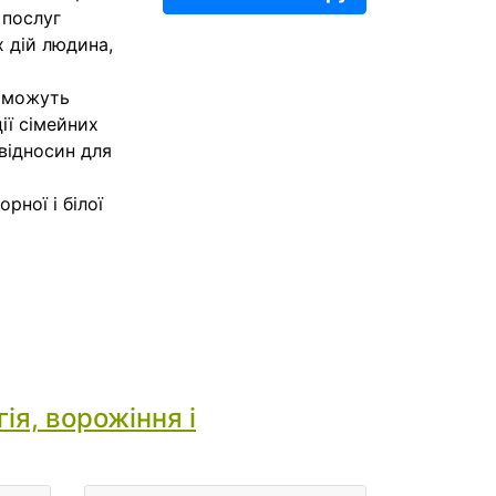
 послуг
х дій людина,
е можуть
ії сімейних
 відносин для
рної і білої
ія, ворожіння і