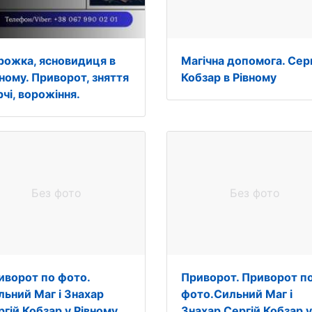
рожка, ясновидиця в
Магічна допомога. Сер
вному. Приворот, зняття
Кобзар в Рівному
чі, ворожіння.
Без фото
Без фото
иворот по фото.
Приворот. Приворот п
льний Маг і Знахар
фото.Сильний Маг і
ргій Кобзар у Рівному
Знахар Сергій Кобзар у