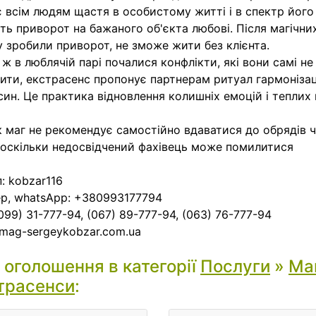
 всім людям щастя в особистому житті і в спектр його
ть приворот на бажаного об'єкта любові. Після магічни
у зробили приворот, не зможе жити без клієнта.
ж в люблячій парі почалися конфлікти, які вони самі н
ити, екстрасенс пропонує партнерам ритуал гармонізац
син. Це практика відновлення колишніх емоцій і теплих
 маг не рекомендує самостійно вдаватися до обрядів чо
, оскільки недосвідчений фахівець може помилитися
: kobzar116
р, whatsApp: +380993177794
(099) 31-777-94, (067) 89-777-94, (063) 76-777-94
mag-sergeykobzar.com.ua
і оголошення в категорії
Послуги
»
Маг
трасенси
: