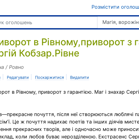
Розмістити оголо
Магія, ворожін
иворот в Рівному,приворот з г
ргій Кобзар.Рівне
на / Ровно
|
|
|
и
Редагувати
Поскаржитися
Видалити
рот в Рівному, приворот з гарантією. Маг і знахар Серг
—прекрасне почуття, після неї створюються люблячі па
 сім'ї. Це ж почуття надихає поетів та інших діячів мист
ення прекрасних творів, але і одночасно може приносит
клад, коли любов буває нерозділеною. Екстрасенс Серг