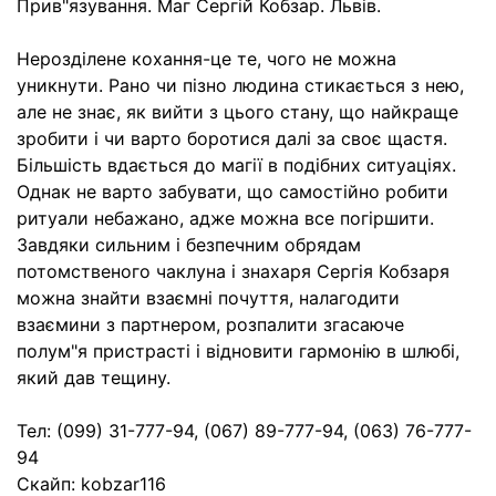
Прив"язування. Маг Сергій Кобзар. Львів.
Нерозділене кохання-це те, чого не можна
уникнути. Рано чи пізно людина стикається з нею,
але не знає, як вийти з цього стану, що найкраще
зробити і чи варто боротися далі за своє щастя.
Більшість вдається до магії в подібних ситуаціях.
Однак не варто забувати, що самостійно робити
ритуали небажано, адже можна все погіршити.
Завдяки сильним і безпечним обрядам
потомственого чаклуна і знахаря Сергія Кобзаря
можна знайти взаємні почуття, налагодити
взаємини з партнером, розпалити згасаюче
полум"я пристрасті і відновити гармонію в шлюбі,
який дав тещину.
Тел: (099) 31-777-94, (067) 89-777-94, (063) 76-777-
94
Скайп: kobzar116