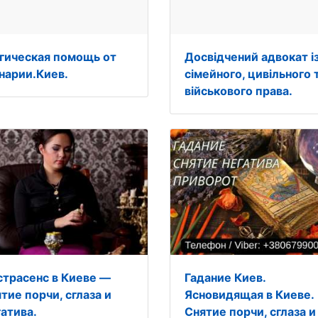
гическая помощь от
Досвідчений адвокат і
нарии.Киев.
сімейного, цивільного 
військового права.
страсенс в Киеве —
Гадание Киев.
тие порчи, сглаза и
Ясновидящая в Киеве.
гатива.
Снятие порчи, сглаза и