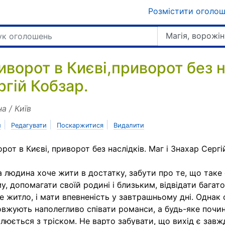
Розмістити оголо
Магія, ворожін
иворот в Києві,приворот без н
ргій Кобзар.
на / Київ
|
|
|
и
Редагувати
Поскаржитися
Видалити
рот в Києві, приворот без наслідків. Маг і Знахар Сергій
 людина хоче жити в достатку, забути про те, що таке
у, допомагати своїй родині і близьким, відвідати багато
е житло, і мати впевненість у завтрашньому дні. Однак 
вжують наполегливо співати романси, а будь-яке почи
люється з тріском. Не варто забувати, що вихід є завж