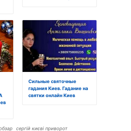
Сильные святочные
гадания Киев. Гадание на
А
святки онлайн Киев
иев
кобзар
сергій києві приворот