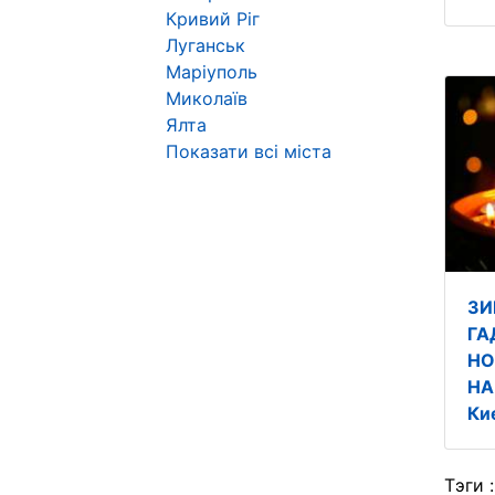
Кривий Ріг
Луганськ
Маріуполь
Миколаїв
Ялта
Показати всі міста
ЗИ
ГА
НО
НА
Ки
Тэги 