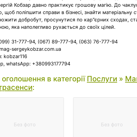
ергій Кобзар давно практикує грошову магію. До чаклу
о, щоб поліпшити справи в бізнесі, знайти матеріальну с
ожити добробут, просунутися по кар"єрних сходах, ст
ою, яка наполегливо рухається до своїх цілей.
(099) 31-777-94, (067) 89-777-94, (063) 76-777-94
mag-sergeykobzar.com.ua
: kobzar116
р, whatsApp: +380993177794
і оголошення в категорії
Послуги
»
Маг
трасенси
:
Без фото
Без фото