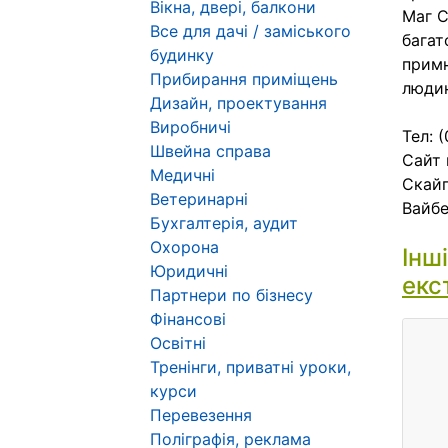
Вікна, двері, балкони
Маг С
Все для дачі / заміського
багат
будинку
примн
Прибирання приміщень
людин
Дизайн, проектування
Виробничі
Тел: 
Швейна справа
Сайт 
Медичні
Скайп
Ветеринарні
Вайбе
Бухгалтерія, аудит
Охорона
Інш
Юридичні
екс
Партнери по бізнесу
Фінансові
Освітні
Тренінги, приватні уроки,
курси
Перевезення
Поліграфія, реклама