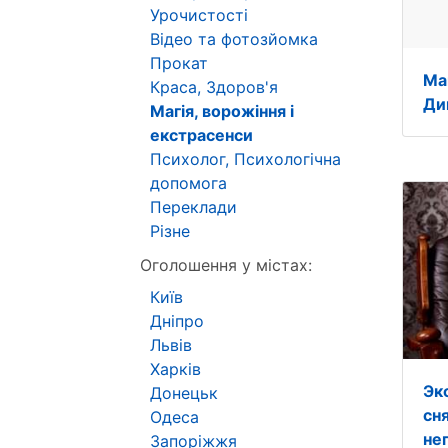
Урочистості
Відео та фотозйомка
Прокат
Ма
Краса, Здоров'я
Ди
Магія, ворожіння і
екстрасенси
Психолог, Психологічна
допомога
Переклади
Різне
Оголошення у містах:
Київ
Дніпро
Львів
Харків
Эк
Донецьк
сня
Одеса
не
Запоріжжя