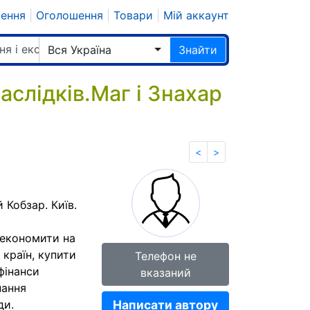
шення
|
Оголошення
|
Товари
|
Мій аккаунт
ня і екстрасенси
Вся Україна
Знайти
аслідків.Маг і Знахар
<
>
 Кобзар. Київ.
 економити на
 країн, купити
Телефон не
фінанси
вказаний
нання
ди.
Написати автору