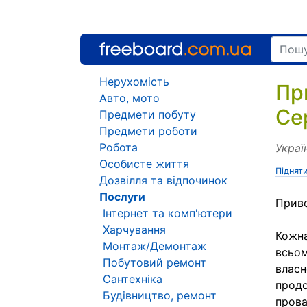
Нерухомість
Пр
Авто, мото
Се
Предмети побуту
Предмети роботи
Робота
Украї
Особисте життя
Піднят
Дозвілля та відпочинок
Послуги
Приво
Інтернет та комп'ютери
Харчування
Кожна
Монтаж/Демонтаж
всьом
Побутовий ремонт
власн
Сантехніка
продо
Будівництво, ремонт
прова