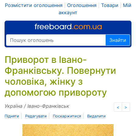
Розмістити оголошення
|
Оголошення
|
Товари
|
Мій
аккаунт
Знайти
Приворот в Івано-
Франківську. Повернути
чоловіка, жінку з
допомогою привороту
Україна / Івано-Франківськ
<
>
|
|
|
Підняти
Редагувати
Поскаржитися
Видалити