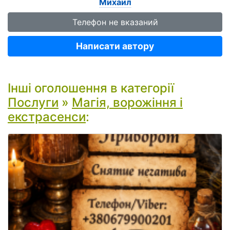
Михаил
Телефон не вказаний
Написати автору
Інші оголошення в категорії
Послуги
»
Магія, ворожіння і
екстрасенси
: