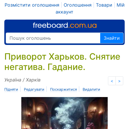
Розмістити оголошення
|
Оголошення
|
Товари
|
Мій
аккаунт
Знайти
Приворот Харьков. Снятие
негатива. Гадание.
Україна / Харків
<
>
|
|
|
Підняти
Редагувати
Поскаржитися
Видалити