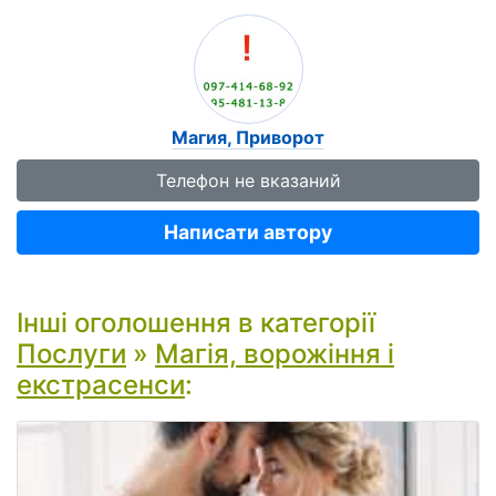
Магия, Приворот
Телефон не вказаний
Написати автору
Інші оголошення в категорії
Послуги
»
Магія, ворожіння і
екстрасенси
: