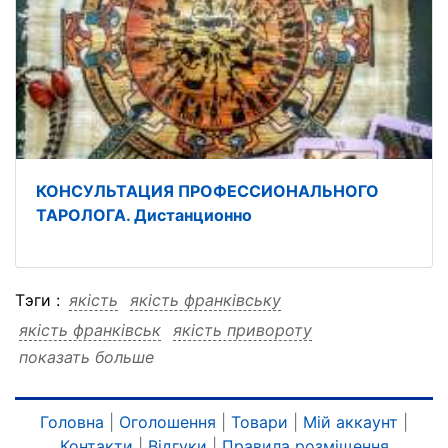
КОНСУЛЬТАЦИЯ ПРОФЕССИОНАЛЬНОГО
ТАРОЛОГА. Дистанционно
Тэги :
якість
якість франківську
якість франківськ
якість привороту
показать больше
якість приворот
якість дистанційно
якість гарантую
якість гарантую франківську
якість гарантую франківськ
Головна
|
Оголошення
|
Товари
|
Мій аккаунт
|
Контакти
|
Відгуки
|
Правила розміщення