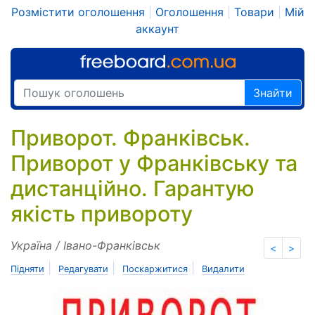
Розмістити оголошення
|
Оголошення
|
Товари
|
Мій
аккаунт
Знайти
Приворот. Франківськ.
Приворот у Франківську та
дистанційно. Гарантую
якість привороту
Україна / Івано-Франківськ
<
>
|
|
|
Підняти
Редагувати
Поскаржитися
Видалити