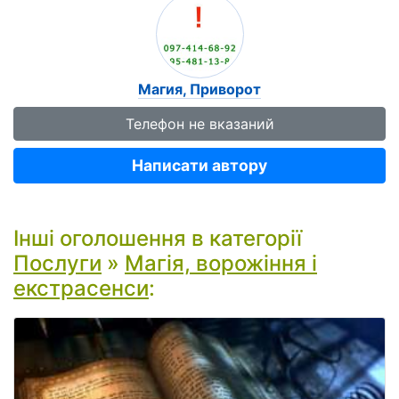
Магия, Приворот
Телефон не вказаний
Написати автору
Інші оголошення в категорії
Послуги
»
Магія, ворожіння і
екстрасенси
: