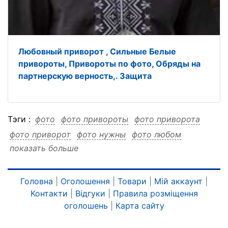
Любовный приворот , Сильные Белые
привороты, Привороты по фото, Обряды на
партнерскую верность,. Защита
Тэги :
фото
фото привороты
фото приворота
фото приворот
фото нужны
фото любом
показать больше
фото городе
фото будут
фото чугуев
фото чугуев привороты
фото чугуев приворота
фото чугуев приворот
фото чугуев нужны
Головна
|
Оголошення
|
Товари
|
Мій аккаунт
|
Контакти
|
Відгуки
|
Правила розміщення
фото чугуев любом
фото чугуев городе
оголошень
|
Карта сайту
фото чугуев будут
привороты
привороты фото
привороты приворота
привороты приворот