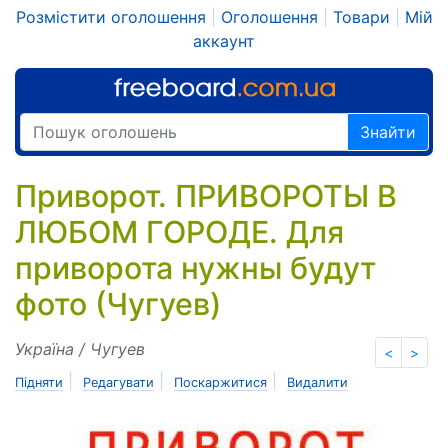
Розмістити оголошення
|
Оголошення
|
Товари
|
Мій
аккаунт
Знайти
Приворот. ПРИВОРОТЫ В
ЛЮБОМ ГОРОДЕ. Для
приворота нужны будут
фото (Чугуев)
Україна / Чугуев
<
>
|
|
|
Підняти
Редагувати
Поскаржитися
Видалити