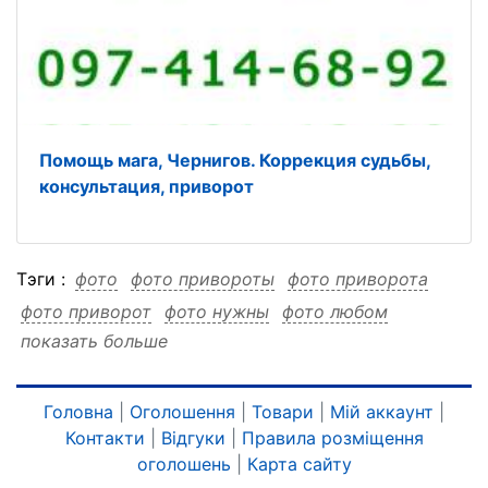
Помощь мага, Чернигов. Коррекция судьбы,
консультация, приворот
Тэги :
фото
фото привороты
фото приворота
фото приворот
фото нужны
фото любом
показать больше
фото городе
фото будут
фото чернигов
фото чернигов привороты
фото чернигов приворота
Головна
|
Оголошення
|
Товари
|
Мій аккаунт
|
Контакти
|
Відгуки
|
Правила розміщення
фото чернигов приворот
фото чернигов нужны
оголошень
|
Карта сайту
фото чернигов любом
фото чернигов городе