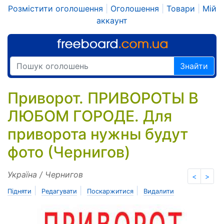
Розмістити оголошення
|
Оголошення
|
Товари
|
Мій
аккаунт
Знайти
Приворот. ПРИВОРОТЫ В
ЛЮБОМ ГОРОДЕ. Для
приворота нужны будут
фото (Чернигов)
Україна / Чернигов
<
>
|
|
|
Підняти
Редагувати
Поскаржитися
Видалити