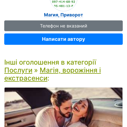
Магия, Приворот
Телефон не вказаний
Написати автору
Інші оголошення в категорії
Послуги
»
Магія, ворожіння і
екстрасенси
: