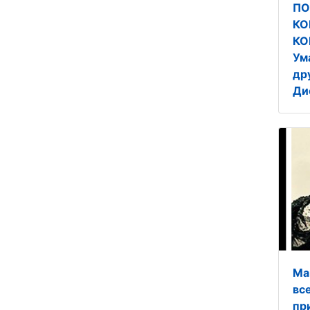
ПО
КО
КО
Ум
др
Ди
Ма
вс
пр