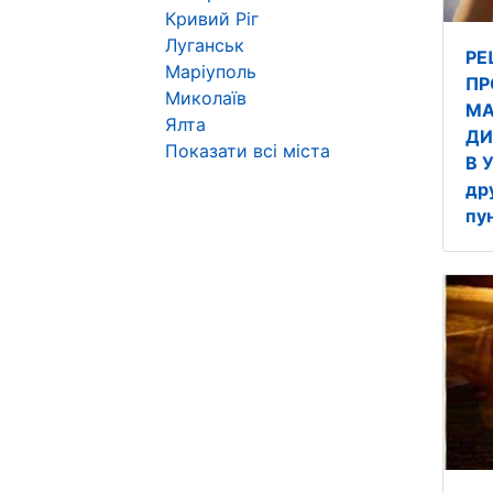
Кривий Ріг
Луганськ
РЕ
Маріуполь
ПР
Миколаїв
МА
Ялта
ДИ
Показати всі міста
В 
др
пу