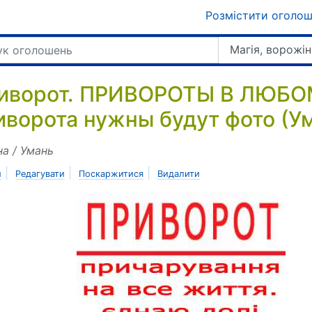
Розмістити оголо
Магія, ворожін
иворот. ПРИВОРОТЫ В ЛЮБО
иворота нужны будут фото (У
на / Умань
|
|
|
и
Редагувати
Поскаржитися
Видалити