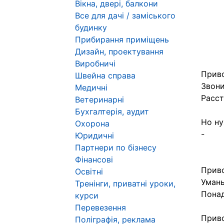
Вікна, двері, балкони
Все для дачі / заміського
будинку
Прибирання приміщень
Дизайн, проектування
Виробничі
Приво
Швейна справа
Звони
Медичні
Расст
Ветеринарні
Бухгалтерія, аудит
Но ну
Охорона
-
Юридичні
Партнери по бізнесу
Фінансові
Приво
Освітні
Умань
Тренінги, приватні уроки,
Понад
курси
Перевезення
Приво
Поліграфія, реклама