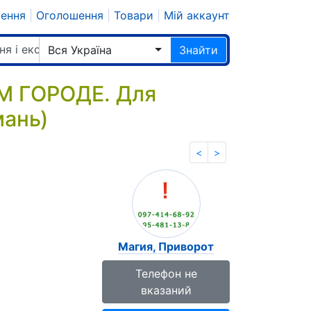
шення
|
Оголошення
|
Товари
|
Мій аккаунт
ня і екстрасенси
Вся Україна
Знайти
М ГОРОДЕ. Для
мань)
<
>
Магия, Приворот
Телефон не
вказаний