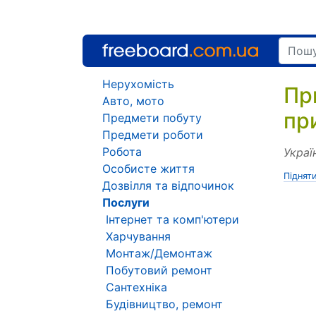
Нерухомість
Пр
Авто, мото
пр
Предмети побуту
Предмети роботи
Робота
Украї
Особисте життя
Піднят
Дозвілля та відпочинок
Послуги
Інтернет та комп'ютери
Харчування
Монтаж/Демонтаж
Побутовий ремонт
Сантехніка
Будівництво, ремонт