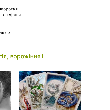
иворота и
 телефон и
мощью
ія, ворожіння і