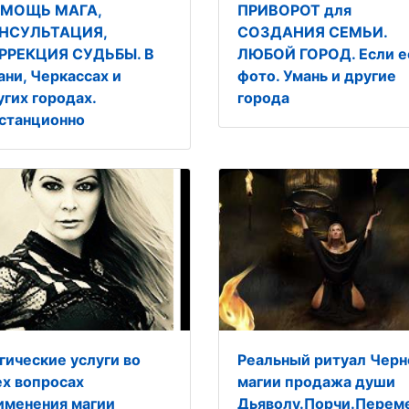
МОЩЬ МАГА,
ПРИВОРОТ для
НСУЛЬТАЦИЯ,
СОЗДАНИЯ СЕМЬИ.
РРЕКЦИЯ СУДЬБЫ. В
ЛЮБОЙ ГОРОД. Если е
ани, Черкассах и
фото. Умань и другие
угих городах.
города
станционно
гические услуги во
Реальный ритуал Черн
ех вопросах
магии продажа души
именения магии
Дьяволу.Порчи.Пере