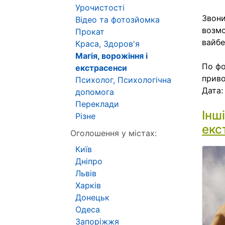
Урочистості
Звони
Відео та фотозйомка
возмо
Прокат
вайбе
Краса, Здоров'я
Магія, ворожіння і
По фо
екстрасенси
приво
Психолог, Психологічна
Дата
допомога
Переклади
Інш
Різне
екс
Оголошення у містах:
Київ
Дніпро
Львів
Харків
Донецьк
Одеса
Запоріжжя