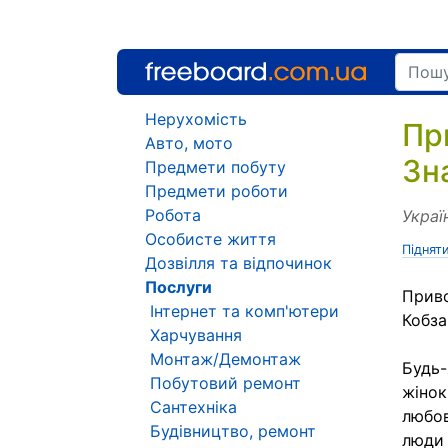
Нерухомість
Пр
Авто, мото
Зн
Предмети побуту
Предмети роботи
Робота
Украї
Особисте життя
Піднят
Дозвілля та відпочинок
Послуги
Приво
Інтернет та комп'ютери
Кобза
Харчування
Монтаж/Демонтаж
Будь-
Побутовий ремонт
жінок
Сантехніка
любов
Будівництво, ремонт
люди 