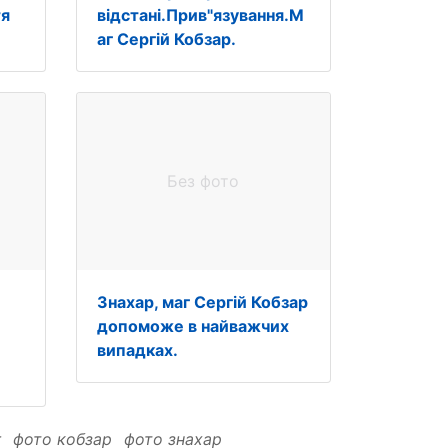
тя
відстані.Прив"язування.М
аг Сергій Кобзар.
Без фото
Знахар, маг Сергій Кобзар
допоможе в найважчих
випадках.
г
фото кобзар
фото знахар