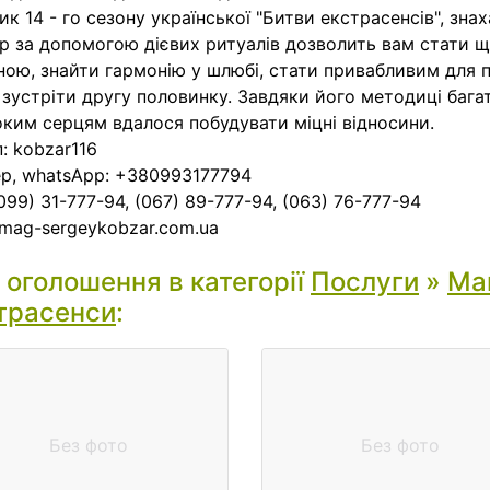
ик 14 - го сезону української "Битви екстрасенсів", зна
р за допомогою дієвих ритуалів дозволить вам стати 
ою, знайти гармонію у шлюбі, стати привабливим для 
, зустріти другу половинку. Завдяки його методиці баг
ким серцям вдалося побудувати міцні відносини.
: kobzar116
р, whatsApp: +380993177794
(099) 31-777-94, (067) 89-777-94, (063) 76-777-94
mag-sergeykobzar.com.ua
і оголошення в категорії
Послуги
»
Маг
трасенси
:
Без фото
Без фото