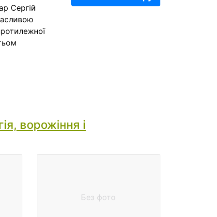
хар Сергій
щасливою
протилежної
атьом
ія, ворожіння і
Без фото