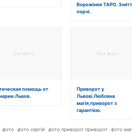
Ворожіння ТАРО. Знят
порчі.
Без фото
Без фото
гическая помощь от
Приворот у
нарии.Львов.
Львові.Любовна
магія,приворот з
гарантією.
:
фото
фото сергій
фото приворот приворот
фото ма