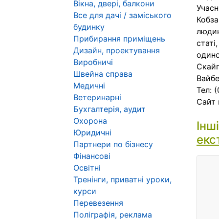
Вікна, двері, балкони
Учасн
Все для дачі / заміського
Кобза
будинку
людин
Прибирання приміщень
статі
Дизайн, проектування
одино
Виробничі
Скайп
Швейна справа
Вайбе
Медичні
Тел: 
Ветеринарні
Сайт 
Бухгалтерія, аудит
Охорона
Інш
Юридичні
екс
Партнери по бізнесу
Фінансові
Освітні
Тренінги, приватні уроки,
курси
Перевезення
Поліграфія, реклама