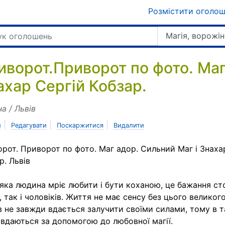
Розмістити оголо
Магія, ворожін
иворот.Приворот по фото. Маг
ахар Сергій Кобзар.
на / Львів
|
|
|
и
Редагувати
Поскаржитися
Видалити
рот. Приворот по фото. Маг адор. Сильний Маг і Знаха
р. Львів
яка людина мріє любити і бути коханою, це бажання ст
, так і чоловіків. Життя не має сенсу без цього великог
 не завжди вдається залучити своїми силами, тому в 
вдаються за допомогою до любовної магії.