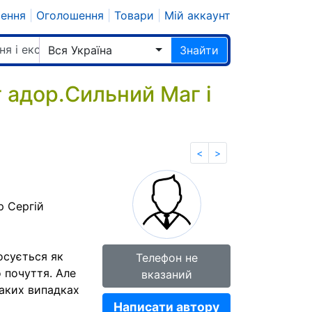
шення
|
Оголошення
|
Товари
|
Мій аккаунт
ня і екстрасенси
Вся Україна
Знайти
 адор.Сильний Маг і
<
>
р Сергій
осується як
Телефон не
о почуття. Але
вказаний
таких випадках
Написати автору