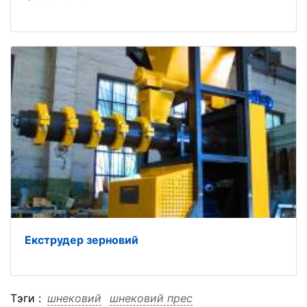
Екструдер зерновий
Тэги :
шнековий
шнековий прес