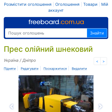
Розмістити оголошення
|
Оголошення
|
Товари
|
Мій
аккаунт
Знайти
Прес олійний шнековий
Україна / Дніпро
<
>
|
|
|
Підняти
Редагувати
Поскаржитися
Видалити
Назад
Впе