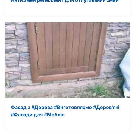
АнтиЗмей репеллент для отпугивания змей
Фасад з #Дерева #Виготовляємо #Дерев'яні
#Фасади для #Меблів