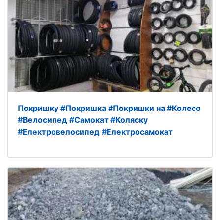
Покришку #Покришка #Покришки на #Колесо
#Велосипед #Самокат #Коляску
#Електровелосипед #Електросамокат