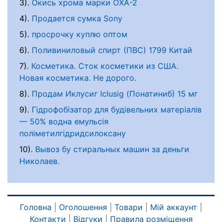
3).
Окись хрома марки ОХА-2
4).
Продается сумка Sony
5).
просрочку куплю оптом
6).
Поливиниловый спирт (ПВС) 1799 Китай
7).
Косметика. Сток косметики из США.
Новая косметика. Не дорого.
8).
Продам Иклусиг Iclusig (Понатиниб) 15 мг
9).
Гідрофобізатор для будівельних матеріалів
— 50% водна емульсія
поліметилгідридсилоксану
10).
Вывоз бу стиральных машин за деньги
Николаев.
Головна
|
Оголошення
|
Товари
|
Мій аккаунт
|
Контакти
|
Відгуки
|
Правила розміщення