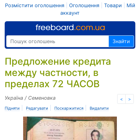
Розмістити оголошення
|
Оголошення
|
Товари
|
Мій
аккаунт
Знайти
Предложение кредита
между частности, в
пределах 72 ЧАСОВ
Україна / Семеновка
<
>
|
|
|
Підняти
Редагувати
Поскаржитися
Видалити