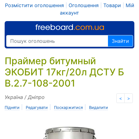
Розмістити оголошення
|
Оголошення
|
Товари
|
Мій
аккаунт
Знайти
Праймер битумный
ЭКОБИТ 17кг/20л ДСТУ Б
В.2.7-108-2001
Україна / Дніпро
<
>
|
|
|
Підняти
Редагувати
Поскаржитися
Видалити