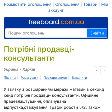
Розмістити оголошення
|
Оголошення
|
Товари
|
Мій
аккаунт
Знайти
Потрібні продавці-
консультанти
Україна / Харків
<
>
|
|
|
Підняти
Редагувати
Поскаржитися
Видалити
У зв’язку з розширенням мережі магазинів секонд
хенд потрібні продавці- консультанти. Офіційне
працевлаштування, оплачувана
відпустка,стажування. Графік роботи 5/2. Також