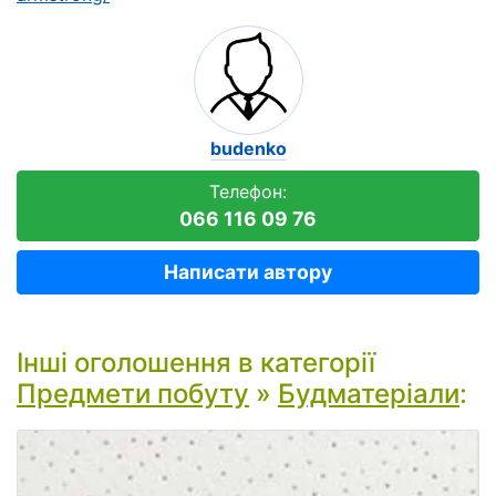
budenko
Телефон:
066 116 09 76
Написати автору
Інші оголошення в категорії
Предмети побуту
»
Будматеріали
: