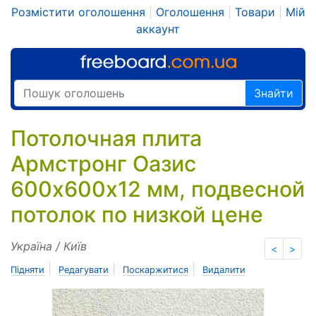
Розмістити оголошення
|
Оголошення
|
Товари
|
Мій
аккаунт
Знайти
Потолочная плита
Армстронг Оазис
600х600х12 мм, подвесной
потолок по низкой цене
Україна / Київ
<
>
|
|
|
Підняти
Редагувати
Поскаржитися
Видалити