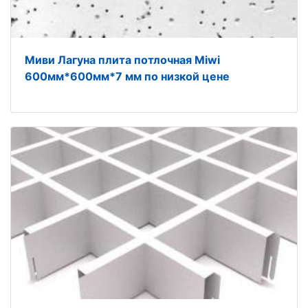
Миви Лагуна плита потлочная Miwi
600мм*600мм*7 мм по низкой цене