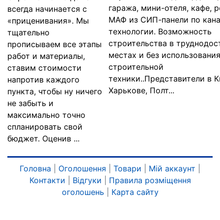
гаража, мини-отеля, кафе, 
всегда начинается с
МАФ из СИП-панели по кан
«приценивания». Мы
технологии. Возможность
тщательно
строительства в труднодос
прописываем все этапы
местах и без использовани
работ и материалы,
строительной
ставим стоимости
техники..Представители в К
напротив каждого
Харькове, Полт...
пункта, чтобы ну ничего
не забыть и
максимально точно
спланировать свой
бюджет. Оценив ...
Головна
|
Оголошення
|
Товари
|
Мій аккаунт
|
Контакти
|
Відгуки
|
Правила розміщення
оголошень
|
Карта сайту