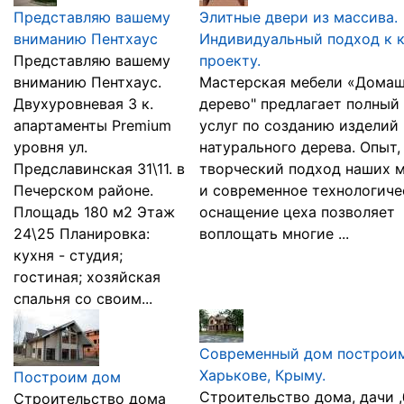
Представляю вашему
Элитные двери из массива.
вниманию Пентхаус
Индивидуальный подход к 
Представляю вашему
проекту.
вниманию Пентхаус.
Мастерская мебели «Дома
Двухуровневая 3 к.
дерево" предлагает полный
апартаменты Premium
услуг по созданию изделий 
уровня ул.
натурального дерева. Опыт,
Предславинская 31\11. в
творческий подход наших 
Печерском районе.
и современное технологиче
Площадь 180 м2 Этаж
оснащение цеха позволяет
24\25 Планировка:
воплощать многие ...
кухня - студия;
гостиная; хозяйская
спальня со своим...
Современный дом построим
Харькове, Крыму.
Построим дом
Строительство дома, дачи ,
Строительство дома