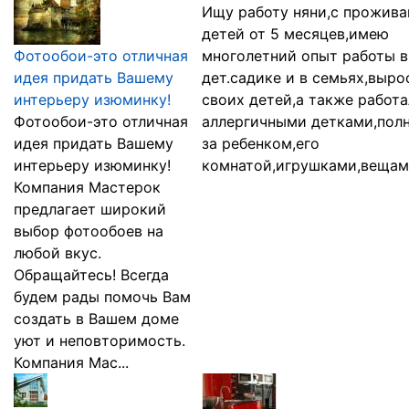
Ищу работу няни,с прожива
детей от 5 месяцев,имею
Фотообои-это отличная
многолетний опыт работы в
идея придать Вашему
дет.садике и в семьях,выро
интерьеру изюминку!
своих детей,а также работа
Фотообои-это отличная
аллергичными детками,пол
идея придать Вашему
за ребенком,его
интерьеру изюминку!
комнатой,игрушками,вещами,
Компания Мастерок
предлагает широкий
выбор фотообоев на
любой вкус.
Обращайтесь! Всегда
будем рады помочь Вам
создать в Вашем доме
уют и неповторимость.
Компания Мас...