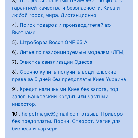
3).
Профессиональный ПРИВОРОТ по фото с
гарантией качества и безопасности. Киев и
любой город мира. Дистанционно
4).
Поиск товаров и производителей во
Вьетнаме
5).
Штроборез Bosch GNF 65 А
6).
Литье по газифицируемым моделям (ЛГМ)
7).
Очистка канализации Одесса
8).
Срочно купить получить водительские
права за 5 дней без предоплаты Киев Украина
9).
Кредит наличными Киев без залога, под
залог. Банковский кредит или частный
инвестор.
10).
helpofmagic@gmail com отзывы Приворот
без предоплаты. Порчи. Отворот. Магия для
бизнеса и карьеры.