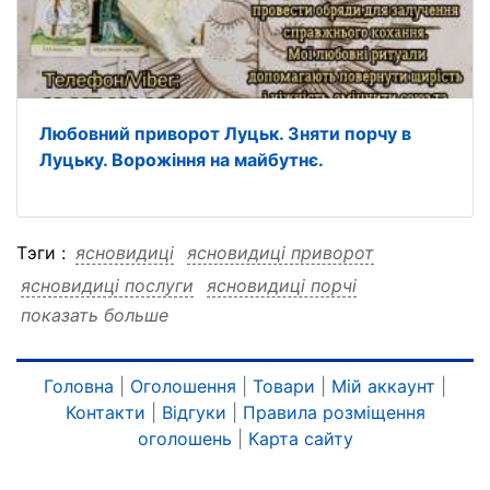
Любовний приворот Луцьк. Зняти порчу в
Луцьку. Ворожіння на майбутнє.
Тэги :
ясновидиці
ясновидиці приворот
ясновидиці послуги
ясновидиці порчі
показать больше
ясновидиці луцьк
ясновидиці зняття
ясновидиці ворожіння
ясновидиці ворожіння приворот
Головна
|
Оголошення
|
Товари
|
Мій аккаунт
|
Контакти
|
Відгуки
|
Правила розміщення
ясновидиці ворожіння послуги
оголошень
|
Карта сайту
ясновидиці ворожіння порчі
ясновидиці ворожіння луцьк