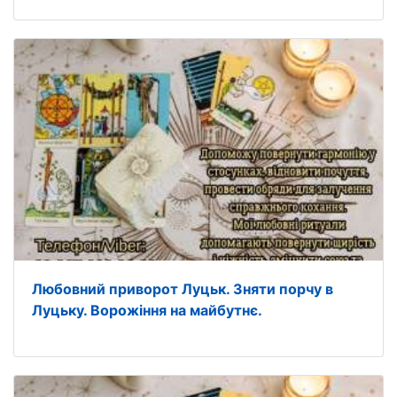
Любовний приворот Луцьк. Зняти порчу в
Луцьку. Воpожіння на майбутнє.