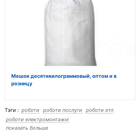
Мешок десятикилограммовый, оптом и в
розницу
Тэги :
роботи
роботи послуги
роботи етл
роботи електромонтажні
показать больше
роботи електромонтажні послуги
роботи електромонтажні етл
послуги