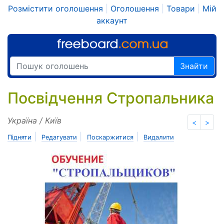
Розмістити оголошення
|
Оголошення
|
Товари
|
Мій
аккаунт
Знайти
Посвідчення Стропальника
Україна / Київ
<
>
|
|
|
Підняти
Редагувати
Поскаржитися
Видалити