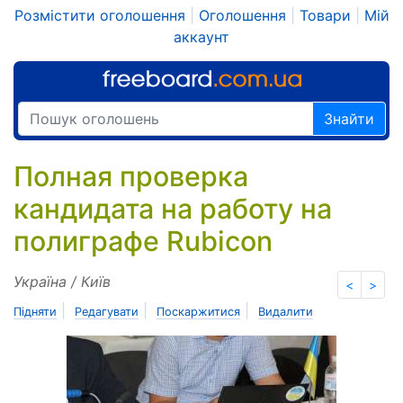
Розмістити оголошення
|
Оголошення
|
Товари
|
Мій
аккаунт
Знайти
Полная проверка
кандидата на работу на
полиграфе Rubicon
Україна / Київ
<
>
|
|
|
Підняти
Редагувати
Поскаржитися
Видалити